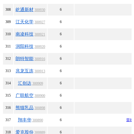
屹通新材
308
6
300930
江天化学
309
6
300927
南凌科技
310
6
300921
润阳科技
311
6
300920
朗特智能
312
6
300916
兆龙互连
313
6
300913
汇创达
314
6
300909
广联航空
315
6
300900
熊猫乳品
316
6
300898
翔丰华
317
6
雷祖
300890
爱克股份
318
6
300889