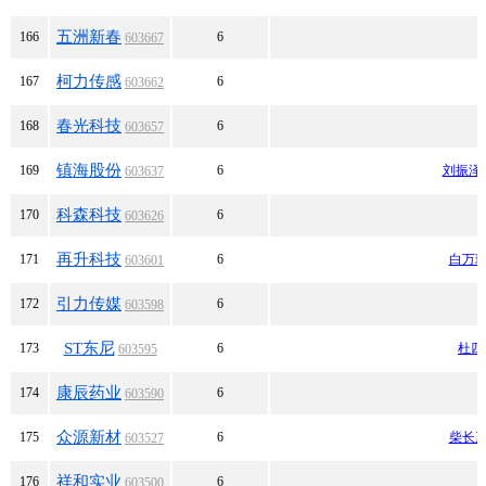
五洲新春
166
6
603667
柯力传感
167
6
603662
春光科技
168
6
603657
镇海股份
169
6
刘振泽
603637
科森科技
170
6
603626
再升科技
171
6
白万
603601
引力传媒
172
6
603598
ST东尼
173
6
杜四
603595
康辰药业
174
6
603590
众源新材
175
6
柴长
603527
祥和实业
176
6
603500