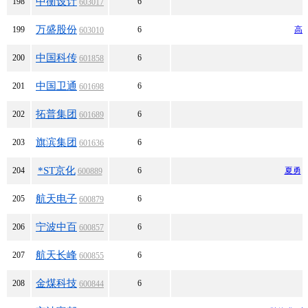
中衡设计
198
6
603017
万盛股份
199
6
高
603010
中国科传
200
6
601858
中国卫通
201
6
601698
拓普集团
202
6
601689
旗滨集团
203
6
601636
*ST京化
204
6
夏勇
600889
航天电子
205
6
600879
宁波中百
206
6
600857
航天长峰
207
6
600855
金煤科技
208
6
600844