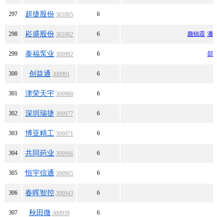
超捷股份
297
6
301005
崧盛股份
298
6
颜锦霞
潘
301002
泰福泵业
299
6
邵
300992
创益通
300
6
300991
津荣天宇
301
6
300988
深圳瑞捷
302
6
300977
博亚精工
303
6
300971
共同药业
304
6
300966
恒宇信通
305
6
300965
春晖智控
306
6
300943
秋田微
307
6
300939