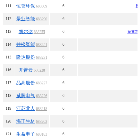
恒誉环保
111
6
周
688309
景业智能
112
6
688290
凯尔达
113
6
黄兆京
688255
井松智能
114
6
688251
隆达股份
115
6
688231
开普云
116
6
688228
品高股份
117
6
688227
威腾电气
118
6
688226
江苏北人
119
6
688218
海正生材
120
6
688203
生益电子
121
6
688183