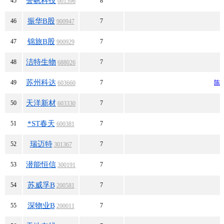
誉帆科技
45
8
001396
振华B股
46
7
900947
锦旅B股
47
7
900929
洁特生物
48
7
688026
苏州科达
49
7
陈
603660
天洋新材
50
7
603330
*ST春天
51
7
600381
瑞迈特
52
7
301367
潜能恒信
53
7
300191
苏威孚B
54
7
200581
深物业B
55
7
200011