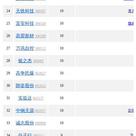
天铁科技
24
10
章月
300587
宜安科技
25
10
魏春
300328
高盟新材
26
10
300200
万讯自控
27
10
300112
银之杰
28
10
300085
高争民爆
29
10
002827
朗姿股份
30
10
002612
实益达
31
10
002137
中钢天源
32
10
彭贺
002057
诚志股份
33
10
000990
任子行
34
9
万
300311