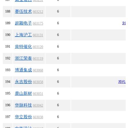
603231
赛伍技术
188
6
603212
超颖电子
189
6
刘
603175
上海沪工
190
6
603131
肯特催化
191
6
603120
浙江荣泰
192
6
603119
博通集成
193
6
603068
永吉股份
194
6
邓代
603058
鹿山新材
195
6
603051
华脉科技
196
6
603042
华立股份
197
6
603038