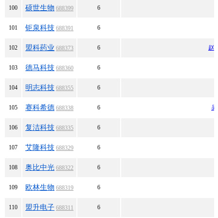
硕世生物
100
6
688399
钜泉科技
101
6
688391
盟科药业
102
6
赵
688373
德马科技
103
6
688360
明志科技
104
6
688355
赛科希德
105
6
吴
688338
复洁科技
106
6
688335
艾隆科技
107
6
688329
奥比中光
108
6
688322
欧林生物
109
6
688319
盟升电子
110
6
688311