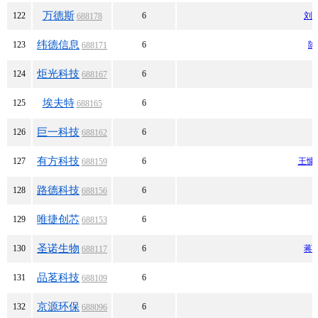
万德斯
122
6
刘
688178
纬德信息
123
6
陈
688171
炬光科技
124
6
688167
埃夫特
125
6
688165
巨一科技
126
6
688162
有方科技
127
6
王慷
688159
路德科技
128
6
688156
唯捷创芯
129
6
688153
圣诺生物
130
6
蒋
688117
品茗科技
131
6
688109
京源环保
132
6
688096