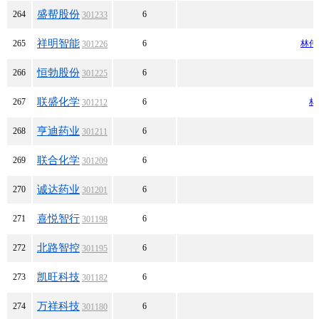
盛帮股份
264
6
301233
祥明智能
265
6
林伟
301226
恒勃股份
266
6
301225
联盛化学
267
6
林
301212
亨迪药业
268
6
301211
联合化学
269
6
301209
诚达药业
270
6
301201
喜悦智行
271
6
301198
北路智控
272
6
301195
凯旺科技
273
6
301182
万祥科技
274
6
301180