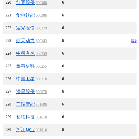
红豆股份
220
6
600400
华电辽能
221
6
600396
宝光股份
222
6
600379
航天动力
223
6
康燚
600343
中稀有色
224
6
600259
鑫科材料
225
6
600255
中国卫星
226
6
600118
澄星股份
227
6
600078
三瑞智能
228
6
301696
长联科技
229
6
301618
浙江华业
230
6
301616