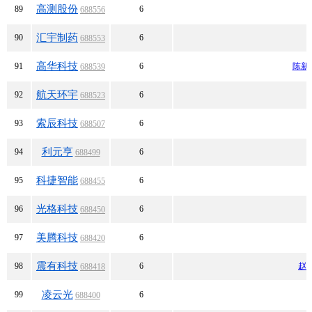
高测股份
89
6
688556
汇宇制药
90
6
688553
高华科技
91
6
陈新
688539
航天环宇
92
6
688523
索辰科技
93
6
688507
利元亨
94
6
688499
科捷智能
95
6
688455
光格科技
96
6
688450
美腾科技
97
6
688420
震有科技
98
6
赵
688418
凌云光
99
6
688400