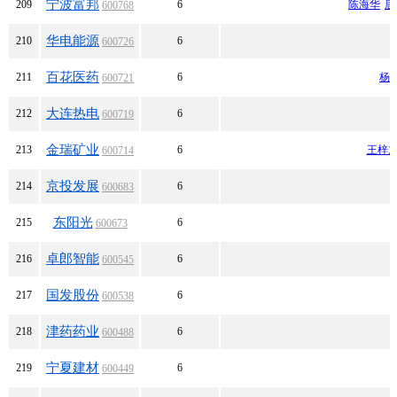
宁波富邦
209
6
陈海华
唐
600768
华电能源
210
6
600726
百花医药
211
6
杨
600721
大连热电
212
6
600719
金瑞矿业
213
6
王梓
600714
京投发展
214
6
600683
东阳光
215
6
600673
卓郎智能
216
6
600545
国发股份
217
6
600538
津药药业
218
6
600488
宁夏建材
219
6
600449