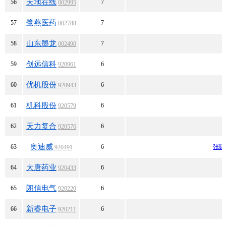
天地在线
56
7
002995
鹭燕医药
57
7
002788
山东墨龙
58
7
002490
创远信科
59
6
920961
优机股份
60
6
920943
机科股份
61
6
920579
天力复合
62
6
920576
奥迪威
63
6
张曙
920491
大唐药业
64
6
920433
朗信电气
65
6
920220
新睿电子
66
6
920211