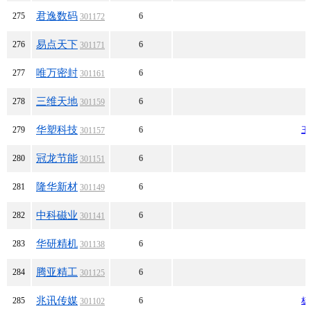
君逸数码
275
6
301172
易点天下
276
6
301171
唯万密封
277
6
301161
三维天地
278
6
301159
华塑科技
279
6
王
301157
冠龙节能
280
6
301151
隆华新材
281
6
301149
中科磁业
282
6
301141
华研精机
283
6
301138
腾亚精工
284
6
301125
兆讯传媒
285
6
杨
301102