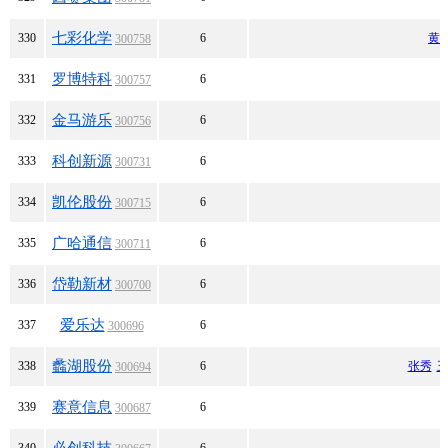
七彩化学
330
6
黄
300758
罗博特科
331
6
300757
金马游乐
332
6
300756
科创新源
333
6
300731
凯伦股份
334
6
300715
广哈通信
335
6
300711
岱勒新材
336
6
300700
爱乐达
337
6
300696
蠡湖股份
338
6
张秀
300694
赛意信息
339
6
300687