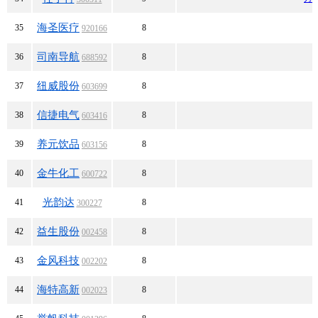
海圣医疗
35
8
920166
司南导航
36
8
688592
纽威股份
37
8
603699
信捷电气
38
8
603416
养元饮品
39
8
603156
金牛化工
40
8
600722
光韵达
41
8
300227
益生股份
42
8
002458
金风科技
43
8
002202
海特高新
44
8
002023