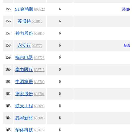
ST金鸿顺
155
6
孙锡
603922
苏博特
156
6
603916
神力股份
157
6
603819
永安行
158
6
杨磊
603776
鸣志电器
159
6
603728
塞力医疗
160
6
603716
中源家居
161
6
603709
德宏股份
162
6
603701
航天工程
163
6
603698
晶华新材
164
6
603683
华体科技
165
6
603679