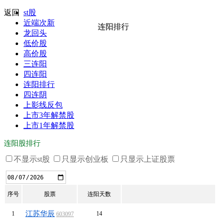
返回
st股
近端次新
连阳排行
龙回头
低价股
高价股
三连阳
四连阳
连阳排行
四连阴
上影线反包
上市3年解禁股
上市1年解禁股
连阳股排行
不显示st股
只显示创业板
只显示上证股票
序号
股票
连阳天数
江苏华辰
1
14
603097