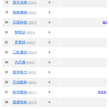
四方光电
78
6
688665
和林微纳
79
6
688661
元琛科技
80
6
杨永
688659
智明达
81
6
688636
罗普特
82
6
688619
三旺通信
83
6
688618
力芯微
84
6
688601
煜邦电力
85
6
688597
芯动联科
86
6
688582
杭华股份
87
6
李胜军
688571
国盛智科
88
6
688558