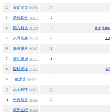
五矿发展
2
14
600058
浩辰软件
3
12
688657
四方科技
4
12
黄杰
朱建新
603339
东湖高新
5
12
王克
600133
海波重科
6
12
300517
爱丽家居
7
11
603221
国航远洋
8
10
刘用
920571
能之光
9
10
920056
流金科技
10
10
920021
合合信息
11
10
688615
康为世纪
12
10
688426