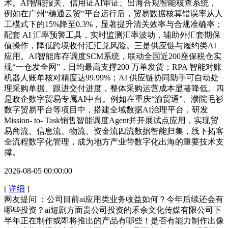
术。AI智能报关、信用证AI审证、出海合规智能核查系统，
例如在广州“穗通云贸”平台运行后，贸易数据核算错误率从人
工模式下的15%降至0.3%，显著提升清关效率与合规准确率；
配套 AI 汇率预警工具，实时监测汇率波动，辅助外汇套期保
值操作，降低跨境收付汇汇兑风险。三是供应链与履约类AI
应用。AI智能库存调度SCM系统，联动全国近200座保税仓实
现“一仓发全网”，日均最高支撑200 万单发货；RPA 智能对账
机器人账单核对精度达99.99%；AI 供应链协同助手可自动处
理采购单据、跟进交付进度，整体采购运营成本显著降低。四
是政企数字贸易专属AI中台。例如在重庆“渝贸通”、濮院毛衫
数字贸易平台等项目中，搭建全域数据AI治理平台，研发
Mission‑ to‑ Task销售智能调度Agent并开展试点应用，实现贸
易商流、信息流、物流、资金流四流数据智能归集，线下拓客
全流程数字化管理，成为地方产业带数字化出海的重要技术支
撑。
2026-08-05 00:00:00
[
详细
]
网友提问 ：公司目前ai应用类业务收益如何？今年后续还会有
哪些投资？ai短剧方面贵公司投资的禾余文化传媒有限公司下
半年正在制作或即将推出的产品有哪些！是否有能力制作出像