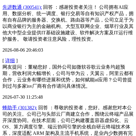
先进数通 (300541):
回答 ：感谢投资者关注！ 公司拥有AI应
用、数据分析、统一调度、银行交易等自有知识产权产品，拥
有自有品牌的服务器、交换机、路由器等产品，公司立足于为
以商业银行为主的金融机构、大型互联网企业、烟草行业及其
他大中型企业提供IT基础设施建设、软件解决方案及IT运行维
护服务。 敬请投资者注意风险，理性投资。
2026-08-06 20:46:03
[
详细
]
网友提问 ：董秘您好，国外公司如微软谷歌云业务均超预
期，营收利润大幅增长，公司与华为云，天翼云，阿里云都有
合作，云业务有哪些进展和优势，如何赋能ai应用？公司曾提
到过与多家isv厂商有合作请问具体情况。
2026-07-30 11:25:48
蜂助手 (301382):
回答 ：尊敬的投资者，您好。感谢您对本公
司的关注。公司已与头部云厂商建立合作，围绕云终端产品展
开深度协同。在技术层面，公司已构建覆盖容器虚拟化、云
OS、算力调度引擎、端云协同引擎的全栈自研云终端技术体
系，深度适配 ARM 架构及主流手机系统，是业内少数拥有完