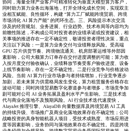
协同，海量全球产业客户可精准转化为垂直大模型算力客户，
同时助力算力业务出海落地，打开全球化成长空间，实现双主
业相互赋能、良性循环，构建 “算力工厂赋能跨境贸易、跨境
市场消化 AI 算力产能” 的闭环生态。三、风险提示本次交流
涉及的经营规划、业务进展、行业趋势、技术布局等内容均为
前瞻性陈述，不构成公司对投资者的业绩承诺或投资建议，相
关事项的推进存在一定不确定性，敬请投资者理性决策，重点
关注以下风险：一是算力业务交付与业绩释放风险。受高端
GPU 芯片供货节奏、跨境物流通关、机房部署运维等外部因
素影响，公司大额算力订单存在交付进度调整的可能；算力收
入按月度交付验收确认，业绩释放节奏受客户验收进度、设备
上线节奏影响，存在一定不确定性。二是行业竞争与价格波动
风险。当前 AI 算力行业市场参与者持续增加，行业竞争逐步
加剧，若未来算力供需格局发生变化，算力租赁服务价格存在
波动可能；同时跨境贸易数字化赛道参与者增多，市场竞争加
剧可能对公司 AI 业务拓展及盈利水平产生影响。三是技术迭
代与商业化落地不及预期风险。AI 行业技术迭代速度快，
AlayaJet 推理引擎、AlayaDB 向量数据库及跨境贸易 AI 工具
的持续升级、市场推广及商业化落地效果存在不确定性；公司
战略投资的具身智能机器人项目，受技术成熟度、市场应用进
度等因素影响，业务协同与落地效果存在不确定性。四是跨境
业务经营与合规风险。跨境数字贸易业务受国际贸易政策、地