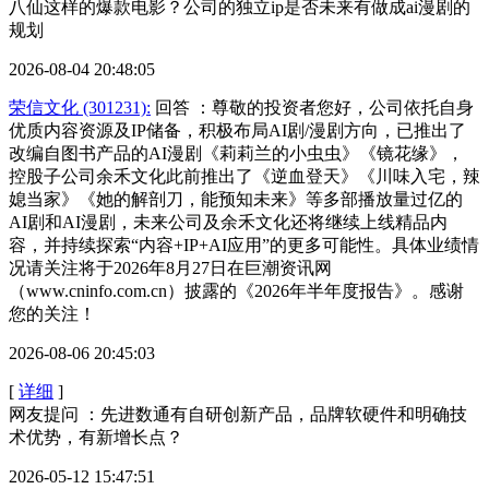
八仙这样的爆款电影？公司的独立ip是否未来有做成ai漫剧的
规划
2026-08-04 20:48:05
荣信文化 (301231):
回答 ：尊敬的投资者您好，公司依托自身
优质内容资源及IP储备，积极布局AI剧/漫剧方向，已推出了
改编自图书产品的AI漫剧《莉莉兰的小虫虫》《镜花缘》，
控股子公司余禾文化此前推出了《逆血登天》《川味入宅，辣
媳当家》《她的解剖刀，能预知未来》等多部播放量过亿的
AI剧和AI漫剧，未来公司及余禾文化还将继续上线精品内
容，并持续探索“内容+IP+AI应用”的更多可能性。具体业绩情
况请关注将于2026年8月27日在巨潮资讯网
（www.cninfo.com.cn）披露的《2026年半年度报告》。感谢
您的关注！
2026-08-06 20:45:03
[
详细
]
网友提问 ：先进数通有自研创新产品，品牌软硬件和明确技
术优势，有新增长点？
2026-05-12 15:47:51