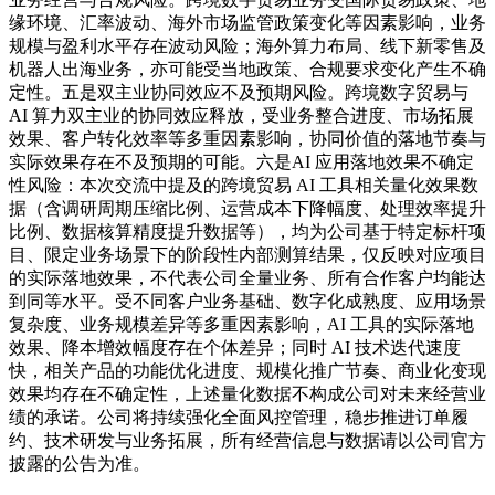
缘环境、汇率波动、海外市场监管政策变化等因素影响，业务
规模与盈利水平存在波动风险；海外算力布局、线下新零售及
机器人出海业务，亦可能受当地政策、合规要求变化产生不确
定性。五是双主业协同效应不及预期风险。跨境数字贸易与
AI 算力双主业的协同效应释放，受业务整合进度、市场拓展
效果、客户转化效率等多重因素影响，协同价值的落地节奏与
实际效果存在不及预期的可能。六是AI 应用落地效果不确定
性风险：本次交流中提及的跨境贸易 AI 工具相关量化效果数
据（含调研周期压缩比例、运营成本下降幅度、处理效率提升
比例、数据核算精度提升数据等），均为公司基于特定标杆项
目、限定业务场景下的阶段性内部测算结果，仅反映对应项目
的实际落地效果，不代表公司全量业务、所有合作客户均能达
到同等水平。受不同客户业务基础、数字化成熟度、应用场景
复杂度、业务规模差异等多重因素影响，AI 工具的实际落地
效果、降本增效幅度存在个体差异；同时 AI 技术迭代速度
快，相关产品的功能优化进度、规模化推广节奏、商业化变现
效果均存在不确定性，上述量化数据不构成公司对未来经营业
绩的承诺。公司将持续强化全面风控管理，稳步推进订单履
约、技术研发与业务拓展，所有经营信息与数据请以公司官方
披露的公告为准。