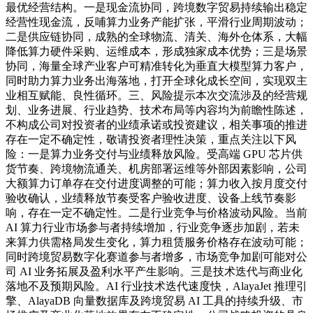
最优经营结构。一是现金流协同，跨境数字贸易持续输出稳定
经营性现金流，反哺算力业务产能扩张，平滑行业周期波动；
二是供应链协同，成熟的全球物流、清关、海外仓体系，大幅
降低算力硬件采购、运维成本，形成独家成本优势；三是场景
协同，海量全球产业客户可精准转化为垂直大模型算力客户，
同时助力算力业务出海落地，打开全球化成长空间，实现双主
业相互赋能、良性循环。三、风险提示本次交流涉及的经营规
划、业务进展、行业趋势、技术布局等内容均为前瞻性陈述，
不构成公司对投资者的业绩承诺或投资建议，相关事项的推进
存在一定不确定性，敬请投资者理性决策，重点关注以下风
险：一是算力业务交付与业绩释放风险。受高端 GPU 芯片供
货节奏、跨境物流通关、机房部署运维等外部因素影响，公司
大额算力订单存在交付进度调整的可能；算力收入按月度交付
验收确认，业绩释放节奏受客户验收进度、设备上线节奏影
响，存在一定不确定性。二是行业竞争与价格波动风险。当前
AI 算力行业市场参与者持续增加，行业竞争逐步加剧，若未
来算力供需格局发生变化，算力租赁服务价格存在波动可能；
同时跨境贸易数字化赛道参与者增多，市场竞争加剧可能对公
司 AI 业务拓展及盈利水平产生影响。三是技术迭代与商业化
落地不及预期风险。AI 行业技术迭代速度快，AlayaJet 推理引
擎、AlayaDB 向量数据库及跨境贸易 AI 工具的持续升级、市