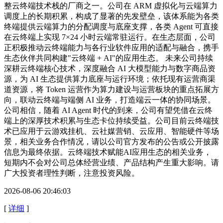
整云终端技术栈的厂商之一。公司在 ARM 虚拟化与云端算力
调度上的长期积累，构成了显著的先发壁垒，该体系能为各类
终端提供云端算力的分配调度与底座支撑，各类 Agent 可直接
在云终端上实现 7×24 小时云端常驻运行。在生态层面，公司
正积极推动云终端能力与各行业软件应用的适配与融合，携手
生态伙伴共同构建"云终端 + AI"的应用生态。 未来公司持续
深耕云终端核心技术，深度融合 AI 大模型能力与数字商品资
源，为 AI 生态提供算力底座与运行环境；依托现有运营商渠
道资源，将 Token 运营作为算力建设与运营板块的重点拓展方
向，联动云终端与端侧 AI 业务，打造端云一体的协同场景。
公司相信，随着 AI Agent 时代的到来，公司有望凭借在云终
端上的深厚技术积累与生态卡位持续受益。公司目前云终端技
术已应用于云游戏挂机、云社媒营销、云应用、智能硬件等场
景，相关业务合作情况，请以公司官方发布的公告或公开披露
信息为最终依据。云终端技术赋能AI应用生态的相关业务，
短期内不会对公司总体经营业绩、产品结构产生重大影响。请
广大投资者理性判断，注意投资风险。
2026-08-06 20:46:03
[
详细
]