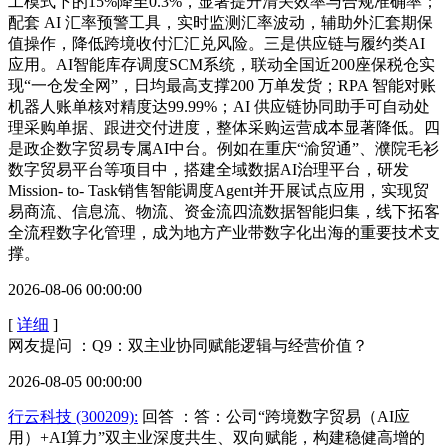
工模式下的15%降至0.3%，显著提升清关效率与合规准确率；
配套 AI 汇率预警工具，实时监测汇率波动，辅助外汇套期保
值操作，降低跨境收付汇汇兑风险。三是供应链与履约类AI
应用。AI智能库存调度SCM系统，联动全国近200座保税仓实
现“一仓发全网”，日均最高支撑200 万单发货；RPA 智能对账
机器人账单核对精度达99.99%；AI 供应链协同助手可自动处
理采购单据、跟进交付进度，整体采购运营成本显著降低。四
是政企数字贸易专属AI中台。例如在重庆“渝贸通”、濮院毛衫
数字贸易平台等项目中，搭建全域数据AI治理平台，研发
Mission‑ to‑ Task销售智能调度Agent并开展试点应用，实现贸
易商流、信息流、物流、资金流四流数据智能归集，线下拓客
全流程数字化管理，成为地方产业带数字化出海的重要技术支
撑。
2026-08-06 00:00:00
[
详细
]
网友提问 ：Q9：双主业协同赋能逻辑与经营价值？
2026-08-05 00:00:00
行云科技 (300209):
回答 ：答：公司“跨境数字贸易（AI应
用）+AI算力”双主业深度共生、双向赋能，构建稳健高增的