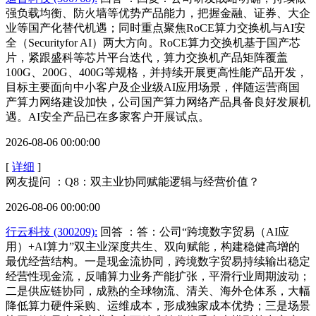
强负载均衡、防火墙等优势产品能力，把握金融、证券、大企
业等国产化替代机遇；同时重点聚焦RoCE算力交换机与AI安
全（Securityfor AI）两大方向。RoCE算力交换机基于国产芯
片，紧跟盛科等芯片平台迭代，算力交换机产品矩阵覆盖
100G、200G、400G等规格，并持续开展更高性能产品开发，
目标主要面向中小客户及企业级AI应用场景，伴随运营商国
产算力网络建设加快，公司国产算力网络产品具备良好发展机
遇。AI安全产品已在多家客户开展试点。
2026-08-06 00:00:00
[
详细
]
网友提问 ：Q8：双主业协同赋能逻辑与经营价值？
2026-08-06 00:00:00
行云科技 (300209):
回答 ：答：公司“跨境数字贸易（AI应
用）+AI算力”双主业深度共生、双向赋能，构建稳健高增的
最优经营结构。一是现金流协同，跨境数字贸易持续输出稳定
经营性现金流，反哺算力业务产能扩张，平滑行业周期波动；
二是供应链协同，成熟的全球物流、清关、海外仓体系，大幅
降低算力硬件采购、运维成本，形成独家成本优势；三是场景