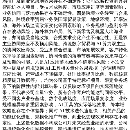
场推广及商业化落地效果存在不确定性；公司战略投资的具身
智能机器人项目，受技术成熟度、市场应用进度等因素影响，
业务协同与落地效果存在不确定性。四是跨境业务经营与合规
风险。跨境数字贸易业务受国际贸易政策、地缘环境、汇率波
动、海外市场监管政策变化等因素影响，业务规模与盈利水平
存在波动风险；海外算力布局、线下新零售及机器人出海业
务，亦可能受当地政策、合规要求变化产生不确定性。五是双
主业协同效应不及预期风险。跨境数字贸易与 AI 算力双主业
的协同效应释放，受业务整合进度、市场拓展效果、客户转化
效率等多重因素影响，协同价值的落地节奏与实际效果存在不
及预期的可能。六是AI 应用落地效果不确定性风险：本次交
流中提及的跨境贸易 AI 工具相关量化效果数据（含调研周期
压缩比例、运营成本下降幅度、处理效率提升比例、数据核算
精度提升数据等），均为公司基于特定标杆项目、限定业务场
景下的阶段性内部测算结果，仅反映对应项目的实际落地效
果，不代表公司全量业务、所有合作客户均能达到同等水平。
受不同客户业务基础、数字化成熟度、应用场景复杂度、业务
规模差异等多重因素影响，AI 工具的实际落地效果、降本增
效幅度存在个体差异；同时 AI 技术迭代速度快，相关产品的
功能优化进度、规模化推广节奏、商业化变现效果均存在不确
定性，上述量化数据不构成公司对未来经营业绩的承诺。公司
将持续强化全面风控管理，稳步推进订单履约、技术研发与业