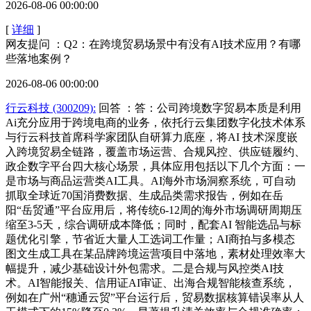
2026-08-06 00:00:00
[
详细
]
网友提问 ：Q2：在跨境贸易场景中有没有AI技术应用？有哪
些落地案例？
2026-08-06 00:00:00
行云科技 (300209):
回答 ：答：公司跨境数字贸易本质是利用
Ai充分应用于跨境电商的业务，依托行云集团数字化技术体系
与行云科技首席科学家团队自研算力底座，将AI 技术深度嵌
入跨境贸易全链路，覆盖市场运营、合规风控、供应链履约、
政企数字平台四大核心场景，具体应用包括以下几个方面：一
是市场与商品运营类AI工具。AI海外市场洞察系统，可自动
抓取全球近70国消费数据、生成品类需求报告，例如在岳
阳“岳贸通”平台应用后，将传统6-12周的海外市场调研周期压
缩至3-5天，综合调研成本降低；同时，配套AI 智能选品与标
题优化引擎，节省近大量人工选词工作量；AI商拍与多模态
图文生成工具在某品牌跨境运营项目中落地，素材处理效率大
幅提升，减少基础设计外包需求。二是合规与风控类AI技
术。AI智能报关、信用证AI审证、出海合规智能核查系统，
例如在广州“穗通云贸”平台运行后，贸易数据核算错误率从人