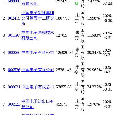
1
688008
2974.93
有
2.437%
07-23
有限公司
持
股
中国电子科技集团
国
未
2026-
2
002415
公司第五十二研究
18077.5
有
1.998%
06-30
变
所
股
国
中国电子系统技术
未
2026-
3
301197
1270.5
有
11.683%
03-31
有限公司
变
股
国
未
2026-
4
000066
中国电子有限公司
126920.35
有
39.348%
03-31
变
股
国
未
2026-
5
600536
中国电子有限公司
25281.46
有
29.967%
03-31
变
股
国
未
2026-
6
000021
中国电子有限公司
53855.88
有
34.227%
03-31
变
股
国
中国电子进出口有
未
2026-
7
300523
459.71
有
1.976%
03-31
限公司
变
股