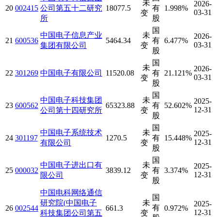
未
2026-
20
002415
公司第五十二研究
18077.5
有
1.998%
03-31
变
所
股
国
中国电子信息产业
未
2026-
21
600536
5464.34
有
6.477%
03-31
集团有限公司
变
股
国
未
2026-
22
301269
中国电子有限公司
11520.08
有
21.121%
03-31
变
股
国
中国电子科技集团
未
2025-
23
600562
65323.88
有
52.602%
12-31
公司第十四研究所
变
股
国
中国电子系统技术
未
2025-
24
301197
1270.5
有
15.448%
12-31
有限公司
变
股
国
中国电子进出口有
未
2025-
25
000032
3839.12
有
3.374%
12-31
限公司
变
股
中国电科网络通信
国
研究院(中国电子
未
2025-
有
26
002544
661.3
0.972%
12-31
科技集团公司第五
变