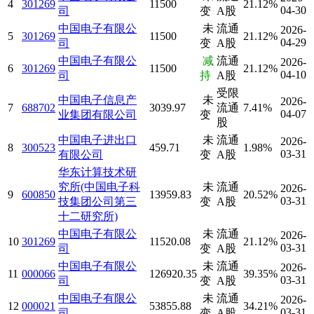
4
301269
11500
21.12%
04-30
司
变
A股
中国电子有限公
未
流通
2026-
5
301269
11500
21.12%
04-29
司
变
A股
中国电子有限公
减
流通
2026-
6
301269
11500
21.12%
04-10
司
持
A股
受限
中国电子信息产
未
2026-
7
688702
3039.97
流通
7.41%
04-07
业集团有限公司
变
股
中国电子进出口
未
流通
2026-
8
300523
459.71
1.98%
03-31
有限公司
变
A股
华东计算技术研
究所(中国电子科
未
流通
2026-
9
600850
13959.83
20.52%
03-31
技集团公司第三
变
A股
十二研究所)
中国电子有限公
未
流通
2026-
10
301269
11520.08
21.12%
03-31
司
变
A股
中国电子有限公
未
流通
2026-
11
000066
126920.35
39.35%
03-31
司
变
A股
中国电子有限公
未
流通
2026-
12
000021
53855.88
34.21%
03-31
司
变
A股