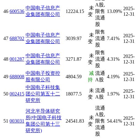
A股,
中国电子信息产
未
2025-
46
600536
12224.15
限售
13.09%
12-31
业集团有限公司
变
流通
股
限售
中国电子信息产
未
2025-
47
688702
3039.97
流通
7.41%
12-31
业集团有限公司
变
股
限售
中国电子信息产
未
2025-
48
001287
3271.87
流通
4.31%
12-31
业集团有限公司
变
股
中国电子投资控
减
流通
2025-
49
688008
4804.59
4.19%
12-31
股有限公司
持
A股
中国电子科技集
未
流通
2025-
50
002415
团公司第五十二
18077.5
1.97%
12-31
变
A股
研究所
流通
河北半导体研究
A股,
所(中国电子科技
未
2025-
51
003031
24541.83
限售
54.41%
12-31
集团公司第十三
变
流通
研究所)
股