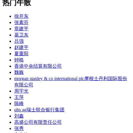
热门牛散
徐开东
张素芬
章建平
葛卫东
吕强
赵建平
夏重阳
钟格
香港中央结算有限公司
魏巍
morgan stanley & co international plc摩根士丹利国际股份
有限公司
周宇光
王萍
陈峰
ubs ag瑞士联合银行集团
刘鑫
高盛公司有限责任公司
张秀