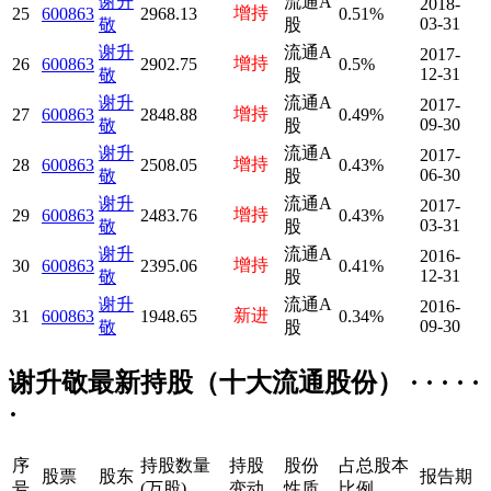
谢升
流通A
2018-
增持
25
600863
2968.13
0.51%
03-31
敬
股
谢升
流通A
2017-
增持
26
600863
2902.75
0.5%
12-31
敬
股
谢升
流通A
2017-
增持
27
600863
2848.88
0.49%
09-30
敬
股
谢升
流通A
2017-
增持
28
600863
2508.05
0.43%
06-30
敬
股
谢升
流通A
2017-
增持
29
600863
2483.76
0.43%
03-31
敬
股
谢升
流通A
2016-
增持
30
600863
2395.06
0.41%
12-31
敬
股
谢升
流通A
2016-
新进
31
600863
1948.65
0.34%
09-30
敬
股
谢升敬最新持股（十大流通股份） · · · · ·
·
序
持股数量
持股
股份
占总股本
股票
股东
报告期
号
(万股)
变动
性质
比例