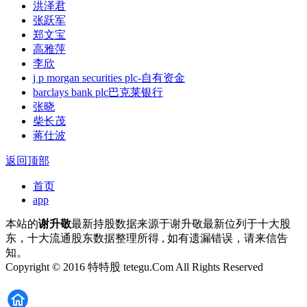
洪泽君
张跃军
郑文宝
高雅萍
李欣
j p morgan securities plc-自有资金
barclays bank plc巴克莱银行
张晓
柴长茂
蒋仕波
返回顶部
首页
app
本站的
谢升敬
最新持股数据来源于谢升敬最新位列于十大股
东，十大流通股东数据整理所得 , 如有遗漏错误，请来信告
知。
Copyright © 2016 特特股 tetegu.Com All Rights Reserved