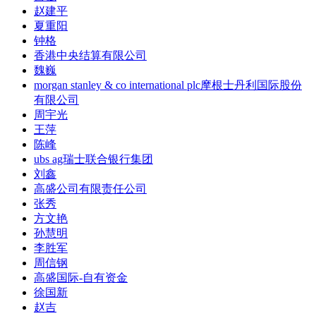
赵建平
夏重阳
钟格
香港中央结算有限公司
魏巍
morgan stanley & co international plc摩根士丹利国际股份
有限公司
周宇光
王萍
陈峰
ubs ag瑞士联合银行集团
刘鑫
高盛公司有限责任公司
张秀
方文艳
孙慧明
李胜军
周信钢
高盛国际-自有资金
徐国新
赵吉