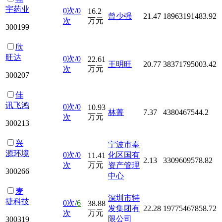
宇药业
0次/0
16.2
曾少强
21.47
18963191483.92
万元
次
300199
欣
旺达
0次/0
22.61
王明旺
20.77
38371795003.42
万元
次
300207
佳
讯飞鸿
0次/0
10.93
林菁
7.37
4380467544.2
万元
次
300213
兴
宁波市奉
源环境
0次/0
化区国有
11.41
2.13
3309609578.82
万元
次
资产管理
300266
中心
麦
深圳市特
捷科技
0次/
6
38.88
发集团有
22.28
19775467858.72
万元
次
限公司
300319