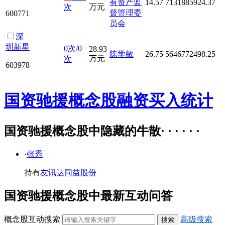
有资产监
14.57
7131885924.37
万元
次
督管理委
600771
员会
深
圳新星
0次/0
28.93
陈学敏
26.75
5646772498.25
万元
次
603978
国资驰援概念股融资买入统计
国资驰援概念股中隐藏的牛散· · · · · ·
·
张秀
持有
友讯达
同益股份
国资驰援概念股中最新互动问答
概念股互动搜索
高级搜索