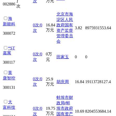
万元
次
1
002886
次
北京市海
海
淀区人民
新能科
0次/0
16.84
政府国有
3.82
8975931553.64
万元
次
资产监督
300072
管理委员
会
*ST
嘉寓
0次/0
0万
田家玉
0
0
次
元
300117
英
唐智控
0次/0
25.9
胡庆周
16.84
19113728127.4
万元
次
300131
蚌埠市财
大
政局(蚌
富科技
0次/0
19.75
埠市政府
10.69
8204553684.14
万元
次
国有资产