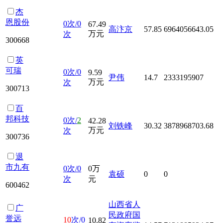
杰
恩股份
0次/0
67.49
高汴京
57.85
6964056643.05
万元
次
300668
英
可瑞
0次/0
9.59
尹伟
14.7
2333195907
万元
次
300713
百
邦科技
0次/
2
42.28
刘铁峰
30.32
3878968703.68
万元
次
300736
退
市九有
0次/0
0万
袁硕
0
0
次
元
600462
山西省人
广
民政府国
誉远
10
次/0
10.82