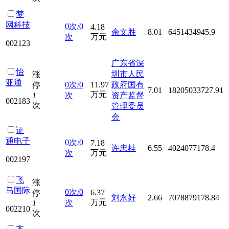
梦
网科技
0次/0
4.18
余文胜
8.01
6451434945.9
万元
次
002123
广东省深
怡
圳市人民
涨
亚通
0次/0
11.97
政府国有
停
7.01
18205033727.91
万元
1
次
资产监督
002183
次
管理委员
会
证
通电子
0次/0
7.18
许忠桂
6.55
4024077178.4
万元
次
002197
飞
涨
马国际
0次/0
6.37
停
刘永好
2.66
7078879178.84
万元
次
1
002210
次