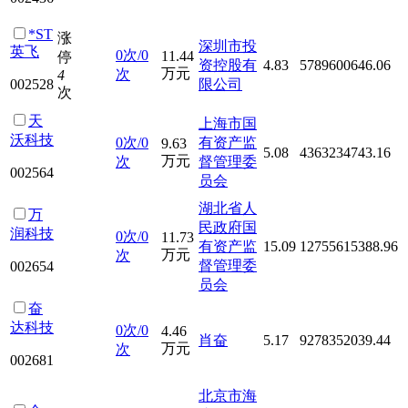
*ST
涨
深圳市投
英飞
0次/0
11.44
停
资控股有
4.83
5789600646.06
万元
次
4
002528
限公司
次
天
上海市国
沃科技
0次/0
有资产监
9.63
5.08
4363234743.16
万元
次
督管理委
002564
员会
湖北省人
万
民政府国
润科技
0次/0
11.73
有资产监
15.09
12755615388.96
万元
次
督管理委
002654
员会
奋
达科技
0次/0
4.46
肖奋
5.17
9278352039.44
万元
次
002681
北京市海