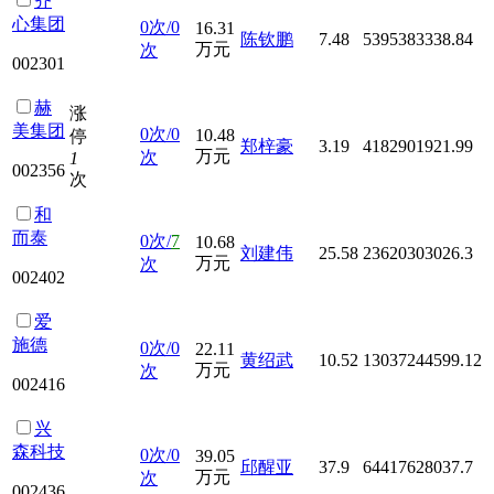
齐
心集团
0次/0
16.31
陈钦鹏
7.48
5395383338.84
万元
次
002301
赫
涨
美集团
0次/0
10.48
停
郑梓豪
3.19
4182901921.99
万元
次
1
002356
次
和
而泰
0次/
7
10.68
刘建伟
25.58
23620303026.3
万元
次
002402
爱
施德
0次/0
22.11
黄绍武
10.52
13037244599.12
万元
次
002416
兴
森科技
0次/0
39.05
邱醒亚
37.9
64417628037.7
万元
次
002436