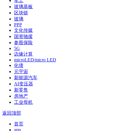
军工
玻璃基板
区块链
玻璃
PPP
文化传媒
国资驰援
参股保险
5G
边缘计算
microLED/micro LED
化债
元宇宙
新能源汽车
AI变压器
新零售
房地产
工业母机
返回顶部
首页
app