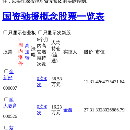
件，以实现深投控对紫光集团的实际控制。
国资驰援概念股票一览表
只显示创业板
只显示次新股
2
6个月
人均
周
高
内高
涨
持仓
内
股票
送
管增
实控人
股价
市值
幅
(流
涨
转
减持
通)
停
次数
全
新好
0次/0
36.58
12.31
4264775421.64
万元
次
000007
学
大教育
0次/0
16.23
金鑫
27.31
3328026886.79
万元
次
000526
紫