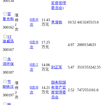
300134
监督管理
委员会)
雷
涨
曼光电
0次/0
11.43
停
李漫铁
10.52
4413245515.6
万元
次
1
300162
次
ST
迪威迅
0次/0
17.25
4.97
2069154633
万元
次
300167
永
清环保
0次/
2
14.06
刘正军
5.47
3531553242.55
万元
次
300187
节
国务院国
涨
能铁汉
0次/0
有资产监
14.21
停
2.52
7472551161.6
万元
次
督管理委
3
300197
次
员会
翰