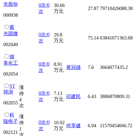
光股份
0次/0
30.66
27.87
79710426088.38
万元
次
000938
紫
光国微
0次/0
29.8
75.14
63841071363.68
万元
次
002049
德
美化工
0次/0
8.91
黄冠雄
7.6
3664077435.2
万元
次
002054
ST
涨
得润
0次/0
7.13
停
邱建民
6.43
3886870809.31
万元
次
4
002055
次
科
涨
陆电子
0次/0
10.92
停
何享健
6.94
11570454666.72
万元
次
1
002121
次