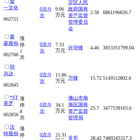
金
淀区人民
一文化
0次/0
9.06
政府国有
2.58
6861196826.7
万元
次
资产监督
002721
管理委员
会
索
涨
菱股份
0次/0
7.33
停
许培锋
4.46
3853351799.04
万元
次
1
002766
次
同
兴达
0次/0
11.86
万锋
15.72
5149112802.6
万元
次
002845
*ST
佛山市南
涨
美芝
0次/0
海区国有
34.1
停
25.7
3477539165.6
万元
次
资产监督
8
002856
次
管理局
沃
涨
特股份
0次/0
21.31
停
吴宪
28.42
7480245317.3