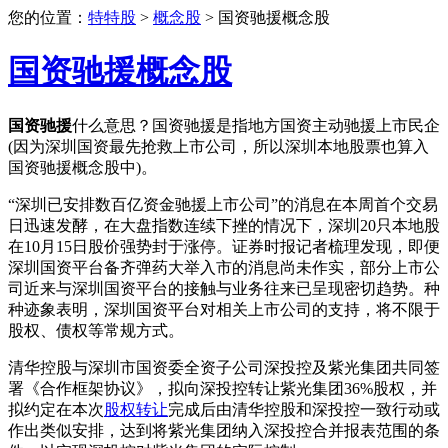
您的位置：
特特股
>
概念股
> 国资驰援概念股
国资驰援概念股
国资驰援
什么意思？国资驰援是指地方国资主动驰援上市民企
(因为深圳国资最先抢救上市公司，所以深圳本地股票也算入
国资驰援概念股中)。
“深圳已安排数百亿资金驰援上市公司”的消息在本周首个交易
日迅速发酵，在大盘指数连续下挫的情况下，深圳20只本地股
在10月15日股价强势封于涨停。证券时报记者梳理发现，即便
深圳国资平台备齐弹药大举入市的消息尚未作实，部分上市公
司近来与深圳国资平台的接触与业务往来已呈现密切趋势。种
种迹象表明，深圳国资平台对相关上市公司的支持，将不限于
股权、债权等常规方式。
清华控股与深圳市国资委全资子公司深投控及紫光集团共同签
署《合作框架协议》，拟向深投控转让紫光集团36%股权，并
拟约定在本次
股权转让
完成后由清华控股和深投控一致行动或
作出类似安排，达到将紫光集团纳入深投控合并报表范围的条