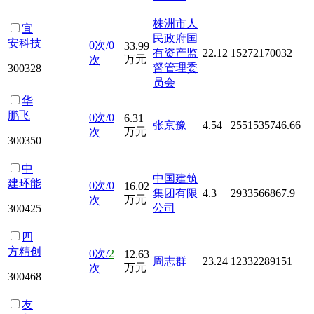
株洲市人
宜
民政府国
安科技
0次/0
33.99
有资产监
22.12
15272170032
万元
次
督管理委
300328
员会
华
鹏飞
0次/0
6.31
张京豫
4.54
2551535746.66
万元
次
300350
中
中国建筑
建环能
0次/0
16.02
集团有限
4.3
2933566867.9
万元
次
公司
300425
四
方精创
0次/
2
12.63
周志群
23.24
12332289151
万元
次
300468
友