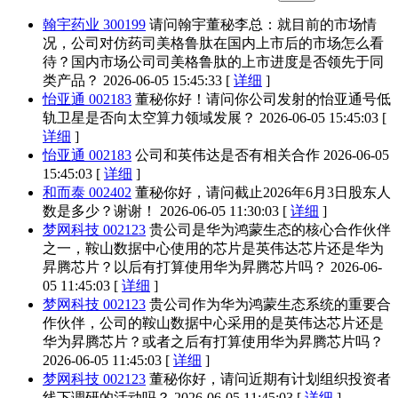
翰宇药业 300199
请问翰宇董秘李总：就目前的市场情
况，公司对仿药司美格鲁肽在国内上市后的市场怎么看
待？国内市场公司司美格鲁肽的上市进度是否领先于同
类产品？
2026-06-05 15:45:33 [
详细
]
怡亚通 002183
董秘你好！请问你公司发射的怡亚通号低
轨卫星是否向太空算力领域发展？
2026-06-05 15:45:03 [
详细
]
怡亚通 002183
公司和英伟达是否有相关合作
2026-06-05
15:45:03 [
详细
]
和而泰 002402
董秘你好，请问截止2026年6月3日股东人
数是多少？谢谢！
2026-06-05 11:30:03 [
详细
]
梦网科技 002123
贵公司是华为鸿蒙生态的核心合作伙伴
之一，鞍山数据中心使用的芯片是英伟达芯片还是华为
昇腾芯片？以后有打算使用华为昇腾芯片吗？
2026-06-
05 11:45:03 [
详细
]
梦网科技 002123
贵公司作为华为鸿蒙生态系统的重要合
作伙伴，公司的鞍山数据中心采用的是英伟达芯片还是
华为昇腾芯片？或者之后有打算使用华为昇腾芯片吗？
2026-06-05 11:45:03 [
详细
]
梦网科技 002123
董秘你好，请问近期有计划组织投资者
线下调研的活动吗？
2026-06-05 11:45:03 [
详细
]