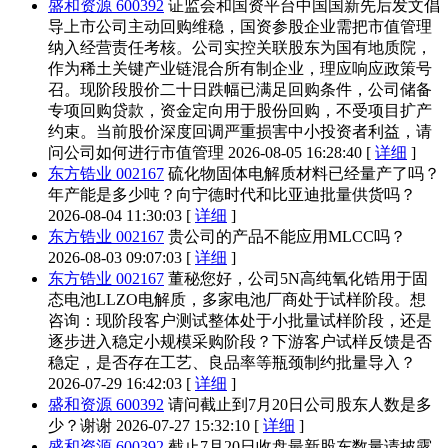
盛和资源 600392
证监会和国资平台中国国新先后发文倡
导上市公司主动回购维稳，国资参股企业需把市值管理
纳入经营责任考核。公司实控关联股东为国有地质院，
作为稀土关键产业链混合所有制企业，理应响应政策号
召。现阶段股价二十日跌幅已满足回购条件，公司储备
专项回购贷款，资金定向用于股份回购，不受项目扩产
约束。当前股价深度回调严重损害中小投资者利益，请
问公司如何进行市值管理
2026-08-05 16:28:40 [
详细
]
东方锆业 002167
硫化物固体电解质材料已经量产了吗？
年产能是多少吨？向宁德时代和比亚迪批量供货吗？
2026-08-04 11:30:03 [
详细
]
东方锆业 002167
贵公司的产品不能应用MLCC吗？
2026-08-03 09:07:03 [
详细
]
东方锆业 002167
董秘您好，公司5N高纯氧化锆用于固
态电池LLZO电解质，多家电池厂商处于试样阶段。想
咨询：现阶段客户测试整体处于小批量试样阶段，还是
逐步进入稳定小规模采购阶段？下游客户试样反馈是否
稳定，是否存在工艺、良品率等瓶颈制约批量导入？
2026-07-29 16:42:03 [
详细
]
盛和资源 600392
请问截止到7月20日公司股东人数是多
少？谢谢
2026-07-27 15:32:10 [
详细
]
盛和资源 600392
截止7月20日收盘最新股东数量请披露