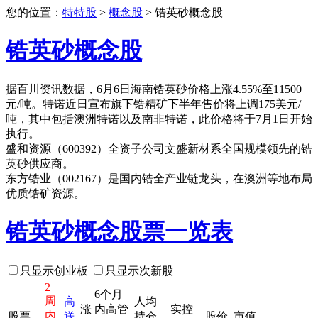
您的位置：
特特股
>
概念股
> 锆英砂概念股
锆英砂概念股
据百川资讯数据，6月6日海南锆英砂价格上涨4.55%至11500
元/吨。特诺近日宣布旗下锆精矿下半年售价将上调175美元/
吨，其中包括澳洲特诺以及南非特诺，此价格将于7月1日开始
执行。
盛和资源（600392）全资子公司文盛新材系全国规模领先的锆
英砂供应商。
东方锆业（002167）是国内锆全产业链龙头，在澳洲等地布局
优质锆矿资源。
锆英砂概念股票一览表
只显示创业板
只显示次新股
2
6个月
周
高
人均
涨
内高管
实控
内
股票
送
持仓
股价
市值