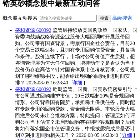
锆英砂概念股中最新互动问答
概念股互动搜索
高级搜索
盛和资源 600392
监管层持续放宽回购政策，国家队、国
资委均鼓励战略资源企业股价大幅回调时开展股份回
购。公司带有国资背景，需履行国企社会责任，目前20
个交易日跌幅达标，且拥有专用回购信贷资金，具备操
作条件。股价连续下行，市场对公司价值产生质疑，想
咨询管理层为何无任何回购、增持动作？是否认为当下
股价仍存在高估？针对国资体系市值考核要求，公司规
划了哪些维稳手段，能否给出明确的回购推进时间安
排？
2026-08-05 16:28:40 [
详细
]
盛和资源 600392
近期监管、国新、国资系统密集引导上
市公司通过回购维护市值，20日跌幅超20%是合规回购
情形。公司背靠国有院所，承担稀土保供任务，同时配
有专款专用的回购贷款，资金端无阻碍。本轮股价大幅
回撤后公司未出台维稳方案，特此提问：管理层如何评
判公司当下估值？未启动回购存在哪些客观限制？后续
将如何落实国企市值管理义务，中报披露完成后是否计
划立刻推进回购相关工作？
2026-08-05 16:28:40 [
详细
]