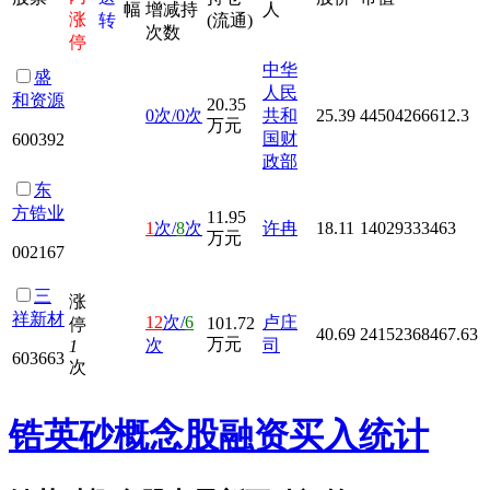
幅
增减持
人
涨
转
(流通)
次数
停
中华
盛
人民
和资源
20.35
0次/0次
共和
25.39
44504266612.3
万元
国财
600392
政部
东
方锆业
11.95
1
次/
8
次
许冉
18.11
14029333463
万元
002167
三
涨
祥新材
12
次/
6
卢庄
101.72
停
40.69
24152368467.63
万元
次
司
1
603663
次
锆英砂概念股融资买入统计