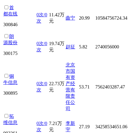
首
都在线
0次/0
11.42万
曲宁
20.99
10584756724.34
次
元
300846
朗
源股份
0次/0
19.74万
赵征
5.82
2740056000
次
元
300175
北京
市国
铜
有资
牛信息
0次/0
22.73万
产经
53.71
7562403287.47
次
元
营有
300895
限责
任公
司
拓
维信息
0次/0
7.21万
李新
27.19
34258534651.06
次
元
宇