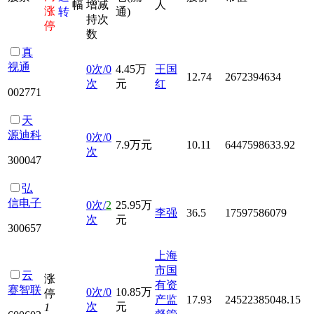
幅
增减
人
涨
转
通)
持次
停
数
真
视通
0次/0
4.45万
王国
12.74
2672394634
次
元
红
002771
天
源迪科
0次/0
7.9万元
10.11
6447598633.92
次
300047
弘
信电子
0次/
2
25.95万
李强
36.5
17597586079
次
元
300657
上海
市国
云
涨
有资
赛智联
0次/0
10.85万
停
产监
17.93
24522385048.15
次
元
1