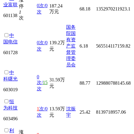
业富联
0次/0
187.24
停
68.18
1352970211923.1
万元
次
1
601138
次
国务
院国
中
有资
国电信
0次/0
139.2万
产监
6.18
565514117159.82
次
元
督管
601728
理委
员会
中
0
科曙光
31.59万
次/
15
88.77
129880788145.68
元
次
603019
恒
为科技
1
次/0
13.59万
沈振
25.42
8139718957.06
次
元
宇
603496
利
涨