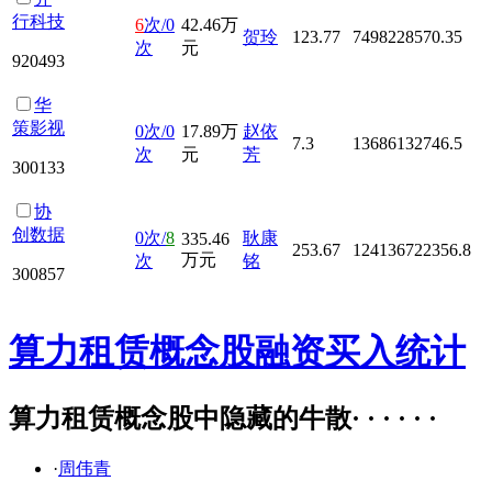
行科技
6
次/0
42.46万
贺玲
123.77
7498228570.35
次
元
920493
华
策影视
0次/0
17.89万
赵依
7.3
13686132746.5
次
元
芳
300133
协
创数据
0次/
8
耿康
335.46
253.67
124136722356.8
万元
次
铭
300857
算力租赁概念股融资买入统计
算力租赁概念股中隐藏的牛散· · · · · ·
·
周伟青