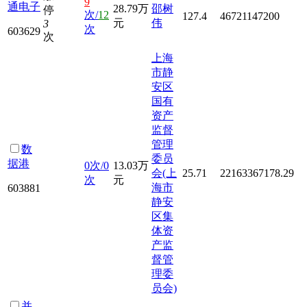
9
通电子
28.79万
邵树
停
次/
12
127.4
46721147200
元
伟
3
次
603629
次
上海
市静
安区
国有
资产
监督
管理
数
委员
据港
0次/0
13.03万
会(上
25.71
22163367178.29
次
元
海市
603881
静安
区集
体资
产监
督管
理委
员会)
并