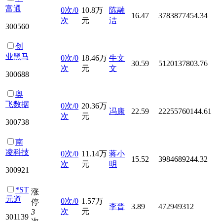
富通
0次/0
10.8万
陈融
16.47
3783877454.34
次
元
洁
300560
创
业黑马
0次/0
18.46万
牛文
30.59
5120137803.76
次
元
文
300688
奥
飞数据
0次/0
20.36万
冯康
22.59
22255760144.61
次
元
300738
南
凌科技
0次/0
11.14万
蒋小
15.52
3984689244.32
次
元
明
300921
*ST
涨
元道
0次/0
1.57万
停
李晋
3.89
472949312
次
元
3
301139