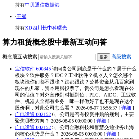
持有
中贝通信
数据港
·
王斌
持有
XD四川长
中科曙光
算力租赁概念股中最新互动问答
概念股互动搜索
高级搜索
宝信软件 600845
请问贵公司到底是干什么的？属于什么
板块？软件服务？IDC？工业软件？机器人？怎么哪个
板块涨你们都不跟涨？跌都跟跌？公募资金从几百家到
现在的几家，资本用脚投票了。贵公司是怎么看现在公
司的估值？对外宣传到时挺到位，PLC、AIDC、工业软
件、机器人全都有业务，哪一样做好了也不是现在这个
股价啊，对此公司怎么看？
2026-08-07 15:55:37 [
详细
]
广电运通 002152
6、公司是否有投资并购的规划，主要
聚焦哪些方向？
2026-08-05 00:00:00 [
详细
]
广电运通 002152
5、公司金融科技和智慧交通业务出海
的核心优势是什么？
2026-08-05 00:00:00 [
详细
]