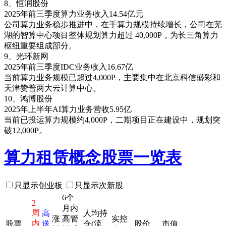
8、恒润股份
2025年前三季度算力业务收入14.54亿元
公司算力业务稳步推进中，在手算力规模持续增长，公司在芜
湖的智算中心项目整体规划算力超过 40,000P，为长三角算力
枢纽重要组成部分。
9、光环新网
2025年前三季度IDC业务收入16.67亿
当前算力业务规模已超过4,000P，主要集中在北京科信盛彩和
天津赞普两大云计算中心。
10、鸿博股份
2025年上半年AI算力业务营收5.95亿
当前已投运算力规模约4,000P，二期项目正在建设中，规划突
破12,000P。
算力租赁概念股票一览表
只显示创业板
只显示次新股
6个
2
月内
周
高
人均持
涨
高管
实控
内
股票
送
仓(流
股价
市值