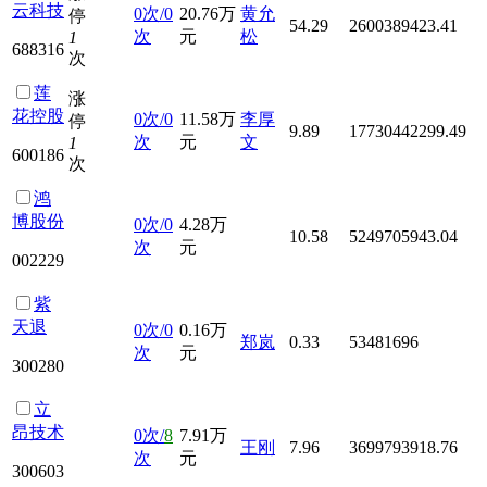
云科技
0次/0
20.76万
黄允
停
54.29
2600389423.41
次
元
松
1
688316
次
莲
涨
花控股
0次/0
11.58万
李厚
停
9.89
17730442299.49
次
元
文
1
600186
次
鸿
博股份
0次/0
4.28万
10.58
5249705943.04
次
元
002229
紫
天退
0次/0
0.16万
郑岚
0.33
53481696
次
元
300280
立
昂技术
0次/
8
7.91万
王刚
7.96
3699793918.76
次
元
300603