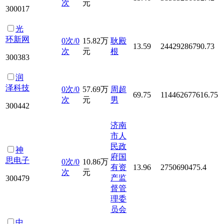
次
元
300017
光
环新网
0次/0
15.82万
耿殿
13.59
24429286790.73
次
元
根
300383
润
泽科技
0次/0
57.69万
周超
69.75
114462677616.75
次
元
男
300442
济南
市人
民政
神
府国
思电子
0次/0
10.86万
有资
13.96
2750690475.4
次
元
产监
300479
督管
理委
员会
中