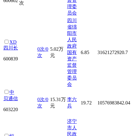
督管
600602
次
理委
员会
四川
省绵
阳市
人民
XD
政府
四川长
0次/0
5.02万
国有
6.85
31621272920.7
次
元
600839
资产
监督
管理
委员
会
中
贝通信
0次/0
15.31万
李六
19.72
10576983842.04
次
元
兵
603220
济宁
市人
民政