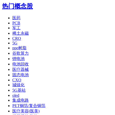
热门概念股
医药
PCB
军工
稀土永磁
CRO
5G
ppe树脂
谷歌算力
锂电池
电池回收
医疗器械
固态电池
CXO
城镇化
5G基站
oled
集成电路
PET铜箔/复合铜箔
医疗美容(医美)