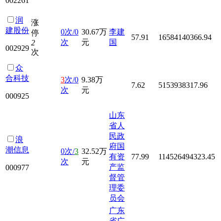
002261
润
涨
建股份
0次/0
30.67万
李建
停
57.91
16584140366.94
次
元
国
2
002929
次
众
合科技
3
次/0
9.38万
7.62
5153938317.96
次
元
000925
山东
省人
民政
浪
府国
潮信息
0次/
3
32.52万
有资
77.99
114526494323.45
次
元
产监
000977
督管
理委
员会
广东
省广