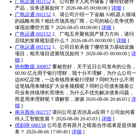
广电运通 002152
4、公司数字人民币储备了哪些软硬件
产品，业务进展如何？
2026-08-05 00:00:00 [
详细
]
广电运通 002152
3、请公司介绍一下金融 AI机器人领域
的战略布局？相比市场其他厂商，公司的核心竞争优势
体现在哪些方面？
2026-08-05 00:00:00 [
详细
]
广电运通 002152
2、广电五舟聚焦国产算力方向，请问
后续的发展规划是什么？
2026-08-05 00:00:00 [
详细
]
广电运通 002152
1、公司目前承接了哪些算力基础设施
项目，相关项目进展情况如何？
2026-08-05 00:00:00 [
详
细
]
协创数据 300857
董秘您好，关于近日公司发布的公告，
60.00 亿元用于银行理财，我十分不理解，为什么公司一
边80亿定增，一边有钱用来银行理财？同时为什么不用
这笔钱用来继续扩大业务规模呢？同时公司债务随着公
司业务持续增长而增长，为什么不优先解决债务问题，
而是用来理财呢？请解答，谢谢
2026-08-06 20:46:03 [
详
细
]
南兴股份 002757
请问公司是否涉及ai应用？公司如何看
待人工智能发展？
2026-08-06 20:45:03 [
详细
]
优刻得 688158
公司是否有跟月之暗面合作或者是提供服
务？
2026-08-06 17:00:49 [
详细
]