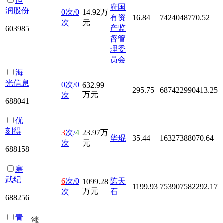
恒
府国
润股份
0次/0
14.92万
有资
16.84
7424048770.52
次
元
产监
603985
督管
理委
员会
海
光信息
0次/0
632.99
295.75
687422990413.25
万元
次
688041
优
刻得
3
次/
4
23.97万
华琨
35.44
16327388070.64
次
元
688158
寒
武纪
6
次/0
陈天
1099.28
1199.93
753907582292.17
万元
次
石
688256
青
涨