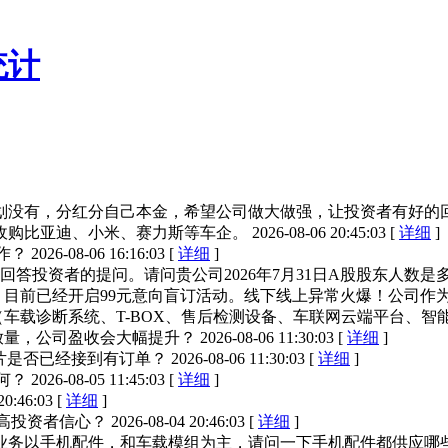
统计
划没有，分红分自己本金，希望公司做大做强，让投资者有好的
收购比亚迪、小米、赛力斯等车企。
2026-08-06 20:45:03 [
详细
]
作？
2026-08-06 16:16:03 [
详细
]
回答投资者的提问。请问贵公司2026年7月31日A股股东人数是
，目前已经开启99元意向盲订活动。线下线上异常火爆！公司作为
车载诊断系统、T-BOX、售后检测设备、车联网云端平台、智能
放量，公司盈收会大幅提升？
2026-08-06 11:30:03 [
详细
]
片是否已经接到有订单？
2026-08-06 11:30:03 [
详细
]
如何？
2026-08-05 11:45:03 [
详细
]
20:46:03 [
详细
]
高投资者信心？
2026-08-04 20:46:03 [
详细
]
业务以手机配件，和车载模组为主，请问一下手机配件都供应哪