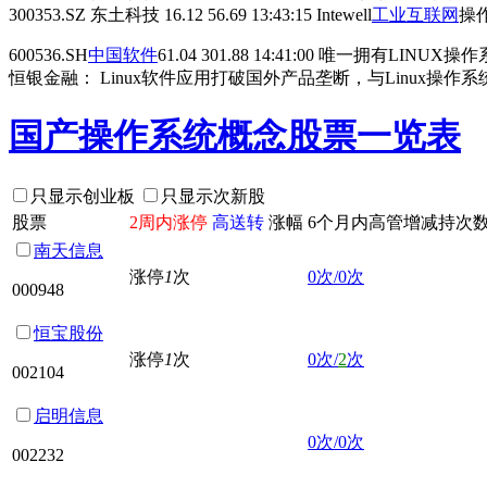
300353.SZ 东土科技 16.12 56.69 13:43:15 Intewell
工业互联网
操作
600536.SH
中国软件
61.04 301.88 14:41:00 唯一拥有
恒银金融： Linux软件应用打破国外产品垄断，与Linux操
国产操作系统概念股票一览表
只显示创业板
只显示次新股
股票
2周内涨停
高送转
涨幅
6个月内高管增减持次
南天信息
涨停
1
次
0次/0次
000948
恒宝股份
涨停
1
次
0次/
2
次
002104
启明信息
0次/0次
002232