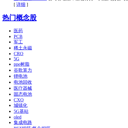
[
详细
]
热门概念股
医药
PCB
军工
稀土永磁
CRO
5G
ppe树脂
谷歌算力
锂电池
电池回收
医疗器械
固态电池
CXO
城镇化
5G基站
oled
集成电路