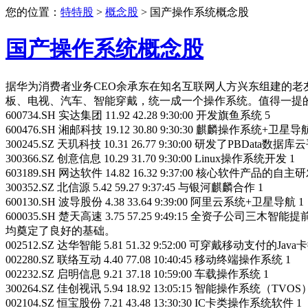
您的位置：
特特股
>
概念股
> 国产操作系统概念股
国产操作系统概念股
据华为消费者业务CEO余承东在知名互联网人方兴东组建的老
板、电视、汽车、智能穿戴，统一成一个操作系统。值得一提的
600734.SH 实达集团 11.92 42.28 9:30:00 开发旗鱼系统 5
600476.SH 湘邮科技 19.12 30.80 9:30:30 麒麟操作系统+卫星导航
300245.SZ 天玑科技 10.31 26.77 9:30:00 研发了PBDa
300366.SZ 创意信息 10.29 31.70 9:30:00 Linux操作系统开发 1
603189.SH 网达软件 14.82 16.32 9:37:00 核心软件
300352.SZ 北信源 5.42 59.27 9:37:45 与银河麒麟合作 1
600130.SH 波导股份 4.38 33.64 9:39:00 阿里云系统+卫星导航 1
600035.SH 楚天高速 3.75 57.25 9:49:15
均奠定了良好的基础。
002512.SZ 达华智能 5.81 51.32 9:52:00 可穿戴移动支付的Jav
002280.SZ 联络互动 4.40 77.08 10:40:45 移动终端操作系统 1
002232.SZ 启明信息 9.21 37.18 10:59:00 车载操作系统 1
300264.SZ 佳创视讯 5.94 18.92 13:05:15 智能操作
002104.SZ 恒宝股份 7.21 43.48 13:30:30 IC卡类操作系统软件 1