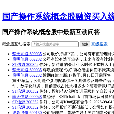
国产操作系统概念股融资买入
国产操作系统概念股中最新互动问答
概念股互动搜索
高级搜索
楚天高速 600035
公司股价持续下跌，公司有市值管理计
启明信息 002232
公司有没有造车业务，未来有没有计划
ST信源 300352
你好，新聘请的会计什么时候正式投入工
楚天高速 600035
尊敬的董秘 你好 衷心感谢你们不厌其烦
启明信息 002232
近期红旗全新H7将于8月13日开启预售
旗H7车型，公司是否参与配套供应？具体涉及哪些产品（
件、数字化服务，目前营收占比大概多少？随着新款H7
ST信源 300352
你好，悍能芯A轮融资进展顺利？自毁芯
南天信息 000948
董秘好，公司chattask目前市场认可度
ST信源 300352
你好，公司与Kimi还有合作？
2026-08-04 
ST信源 300352
你好，公司股价不断创新低，公司如何提
波导股份 600130
公司管理层，董秘你好！关注到贵公司