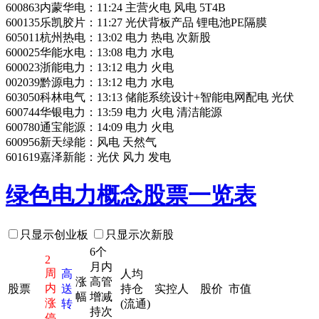
600863内蒙华电：11:24 主营火电 风电 5T4B
600135乐凯胶片：11:27 光伏背板产品 锂电池PE隔膜
605011杭州热电：13:02 电力 热电 次新股
600025华能水电：13:08 电力 水电
600023浙能电力：13:12 电力 火电
002039黔源电力：13:12 电力 水电
603050科林电气：13:13 储能系统设计+智能电网配电 光伏
600744华银电力：13:59 电力 火电 清洁能源
600780通宝能源：14:09 电力 火电
600956新天绿能：风电 天然气
601619嘉泽新能：光伏 风力 发电
绿色电力概念股票一览表
只显示创业板
只显示次新股
6个
2
月内
周
高
人均
涨
高管
内
股票
送
持仓
实控人
股价
市值
幅
增减
涨
转
(流通)
持次
停