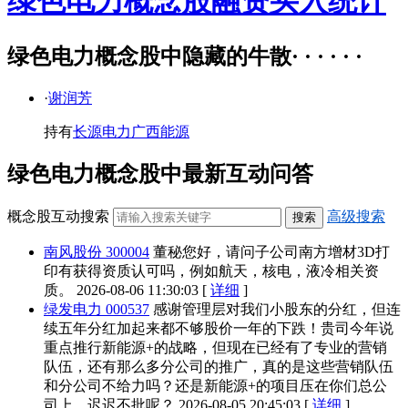
绿色电力概念股融资买入统计
绿色电力概念股中隐藏的牛散· · · · · ·
·
谢润芳
持有
长源电力
广西能源
绿色电力概念股中最新互动问答
概念股互动搜索
高级搜索
南风股份 300004
董秘您好，请问子公司南方增材3D打
印有获得资质认可吗，例如航天，核电，液冷相关资
质。
2026-08-06 11:30:03 [
详细
]
绿发电力 000537
感谢管理层对我们小股东的分红，但连
续五年分红加起来都不够股价一年的下跌！贵司今年说
重点推行新能源+的战略，但现在已经有了专业的营销
队伍，还有那么多分公司的推广，真的是这些营销队伍
和分公司不给力吗？还是新能源+的项目压在你们总公
司上，迟迟不批呢？
2026-08-05 20:45:03 [
详细
]