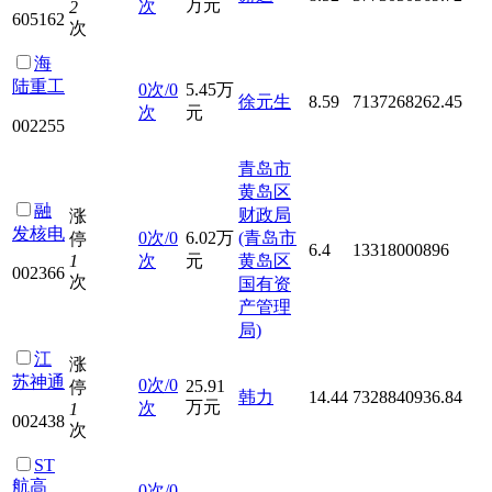
万元
次
2
605162
次
海
陆重工
0次/0
5.45万
徐元生
8.59
7137268262.45
次
元
002255
青岛市
黄岛区
融
财政局
涨
发核电
0次/0
6.02万
(青岛市
停
6.4
13318000896
1
次
元
黄岛区
002366
次
国有资
产管理
局)
江
涨
苏神通
0次/0
25.91
停
韩力
14.44
7328840936.84
万元
次
1
002438
次
ST
航高
0次/0