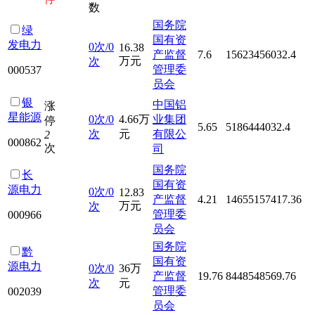
数
国务院
绿
国有资
发电力
0次/0
16.38
产监督
7.6
15623456032.4
万元
次
管理委
000537
员会
银
中国铝
涨
星能源
0次/0
4.66万
业集团
停
5.65
5186444032.4
次
元
有限公
2
000862
次
司
国务院
长
国有资
源电力
0次/0
12.83
产监督
4.21
14655157417.36
万元
次
管理委
000966
员会
国务院
黔
国有资
源电力
0次/0
36万
产监督
19.76
8448548569.76
次
元
管理委
002039
员会