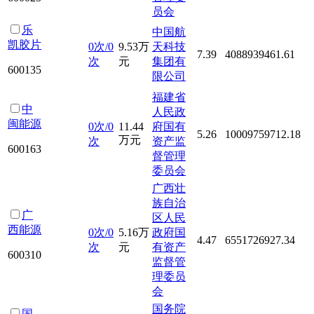
员会
乐
中国航
凯胶片
0次/0
9.53万
天科技
7.39
4088939461.61
次
元
集团有
600135
限公司
福建省
中
人民政
闽能源
0次/0
11.44
府国有
5.26
10009759712.18
万元
次
资产监
600163
督管理
委员会
广西壮
族自治
广
区人民
西能源
0次/0
5.16万
政府国
4.47
6551726927.34
次
元
有资产
600310
监督管
理委员
会
国务院
国