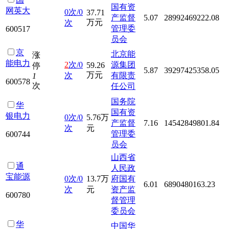
国有资
网英大
0次/0
37.71
产监督
5.07
28992469222.08
万元
次
管理委
600517
员会
京
北京能
涨
能电力
2
次/0
源集团
59.26
停
5.87
39297425358.05
万元
次
有限责
1
600578
次
任公司
国务院
华
国有资
银电力
0次/0
5.76万
产监督
7.16
14542849801.84
次
元
管理委
600744
员会
山西省
通
人民政
宝能源
0次/0
13.7万
府国有
6.01
6890480163.23
次
元
资产监
600780
督管理
委员会
华
中国华