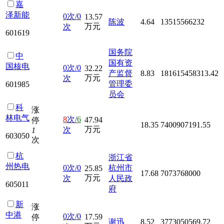
嘉
泽新能
0次/0
13.57
陈波
4.64
13515566232
万元
次
601619
国务院
中
国有资
国核电
0次/0
32.22
产监督
8.83
181615458313.42
万元
次
管理委
601985
员会
科
涨
林电气
8
次/
6
47.94
停
18.35
7400907191.55
万元
次
1
603050
次
杭
浙江省
州热电
0次/0
杭州市
25.85
17.68
7073768000
万元
次
人民政
605011
府
新
涨
中港
0次/0
17.59
停
谢迅
8.52
3773050569.72