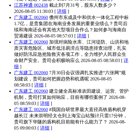
江苏神通 002438
截止到7月31号，股东人数多少？
2026-08-05 11:30:03 [
详细
]
广东建工 002060
儋州市东成及中和供水一体化工程中标
1.7亿，是贵集团在海南业务发展的重要业绩么？贵司后
续和海南还会有其他大型项目合作么？如何参与海南自
贸港建设
2026-08-05 08:57:03 [
详细
]
广东建工 002060
加强对病险水库、江河堤防、山洪和地
质灾害危险区、城市低洼易涝点等隐患排查治理，扎实
做好防汛应急抢险救灾各项工作，全力维护人民群众生
命财产安全。贵司会积极响应么
2026-08-05 08:58:03 [
详
细
]
广东建工 002060
7月30日会议强调扎实推进“六张网”规
划建设，贵司如何把握趋势和机遇呢
2026-08-05
08:58:03 [
详细
]
广东建工 002060
建立健全高标准农田建设、运营、管护
机制，贵司打算如何响应，目前有哪些案例了
2026-08-
05 08:59:03 [
详细
]
广东建工 002060
#我国自研世界最大直径高铁盾构机穿
越长江 未来崇明经太仓到上海宝山站预计只需17分钟，
贵司旗下华隧的盾构机目前能有什么能力了？
2026-08-
05 09:00:03 [
详细
]