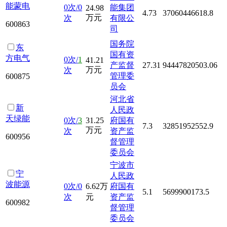
能蒙电
0次/0
能集团
24.98
4.73
37060446618.8
万元
次
有限公
600863
司
国务院
东
国有资
方电气
0次/
1
41.21
产监督
27.31
94447820503.06
万元
次
管理委
600875
员会
河北省
新
人民政
天绿能
0次/
3
31.25
府国有
7.3
32851952552.9
万元
次
资产监
600956
督管理
委员会
宁波市
宁
人民政
波能源
0次/0
6.62万
府国有
5.1
5699900173.5
次
元
资产监
600982
督管理
委员会