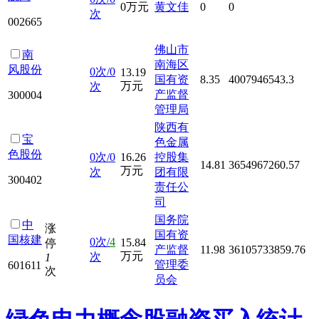
0万元
黄文佳
0
0
次
002665
佛山市
南
南海区
风股份
0次/0
13.19
国有资
8.35
4007946543.3
万元
次
产监督
300004
管理局
陕西有
宝
色金属
色股份
0次/0
16.26
控股集
14.81
3654967260.57
万元
次
团有限
300402
责任公
司
国务院
中
涨
国有资
国核建
0次/
4
15.84
停
产监督
11.98
36105733859.76
万元
次
1
管理委
601611
次
员会