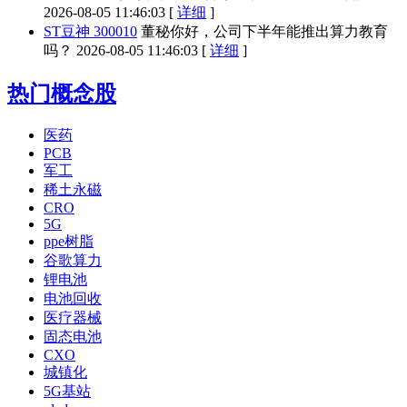
2026-08-05 11:46:03 [
详细
]
ST豆神 300010
董秘你好，公司下半年能推出算力教育
吗？
2026-08-05 11:46:03 [
详细
]
热门概念股
医药
PCB
军工
稀土永磁
CRO
5G
ppe树脂
谷歌算力
锂电池
电池回收
医疗器械
固态电池
CXO
城镇化
5G基站