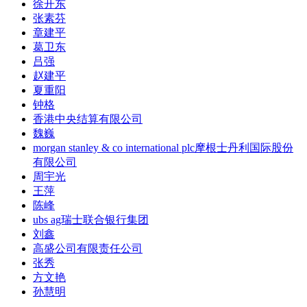
徐开东
张素芬
章建平
葛卫东
吕强
赵建平
夏重阳
钟格
香港中央结算有限公司
魏巍
morgan stanley & co international plc摩根士丹利国际股份
有限公司
周宇光
王萍
陈峰
ubs ag瑞士联合银行集团
刘鑫
高盛公司有限责任公司
张秀
方文艳
孙慧明