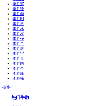
·
李胜辉
·
李胜珍
·
李胜华
·
李胜刚
·
李胜忠
·
李胜林
·
李胜权
·
李胜强
·
李胜兰
·
李胜敏
·
李胜宇
·
李胜泉
·
李胜国
·
李胜全
·
李胜峰
·
李胜楠
·更多+++
热门牛散