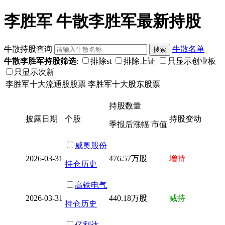
李胜军 牛散李胜军最新持股
牛散持股查询
牛散名单
牛散李胜军持股筛选
:
排除st
排除上证
只显示创业板
只显示次新
李胜军十大流通股股票
李胜军十大股东股票
持股数量
披露日期
个股
持股变动
季报后涨幅 市值
威奥股份
2026-03-31
476.57万股
增持
持仓历史
高铁电气
2026-03-31
440.18万股
减持
持仓历史
亿利达