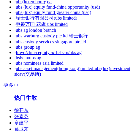
·
ubs(luxembourg)sa
·
ubs (lux) equity fund-china opportunity (usd)
·
ubs (lux) equity fund-greater china (usd)
·
瑞士银行有限公司(ubs limited)
·
申银万国-花旗-ubs limited
·
ubs ag london branch
·
ubs warburg custody pte ltd 瑞士银行
·
ubs custody services singapore pte ltd
·
ubs group ag
·
fuwd/china equity ac hsbc n/ubs ag
·
hsbc n/ubs ag
·
ubs nominees asia limited
·
ubs asset management(hong kong)limited-ubs(lux)investment
sicav(交易所)
·更多+++
热门牛散
徐开东
张素芬
章建平
葛卫东