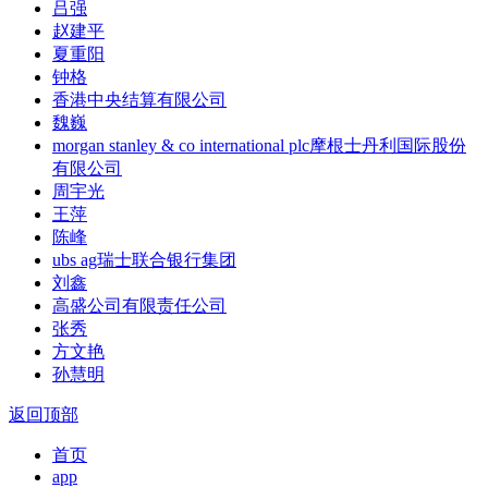
吕强
赵建平
夏重阳
钟格
香港中央结算有限公司
魏巍
morgan stanley & co international plc摩根士丹利国际股份
有限公司
周宇光
王萍
陈峰
ubs ag瑞士联合银行集团
刘鑫
高盛公司有限责任公司
张秀
方文艳
孙慧明
返回顶部
首页
app