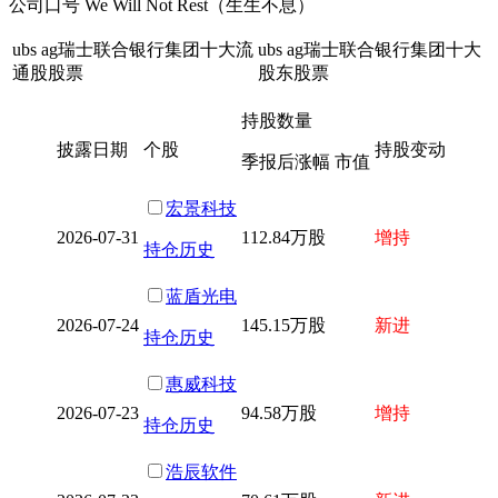
公司口号 We Will Not Rest（生生不息）
ubs ag瑞士联合银行集团十大流
ubs ag瑞士联合银行集团十大
通股股票
股东股票
持股数量
披露日期
个股
持股变动
季报后涨幅 市值
宏景科技
2026-07-31
112.84万股
增持
持仓历史
蓝盾光电
2026-07-24
145.15万股
新进
持仓历史
惠威科技
2026-07-23
94.58万股
增持
持仓历史
浩辰软件