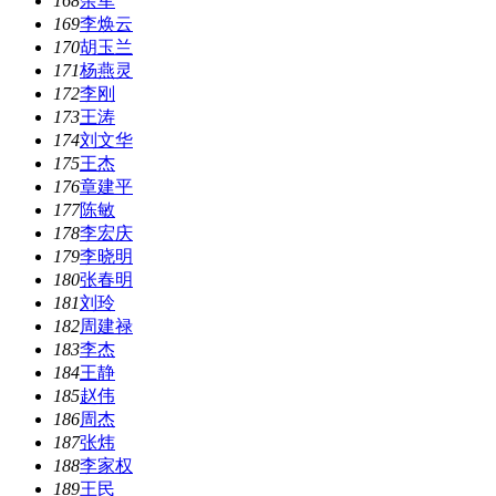
168
余军
169
李焕云
170
胡玉兰
171
杨燕灵
172
李刚
173
王涛
174
刘文华
175
王杰
176
章建平
177
陈敏
178
李宏庆
179
李晓明
180
张春明
181
刘玲
182
周建禄
183
李杰
184
王静
185
赵伟
186
周杰
187
张炜
188
李家权
189
王民