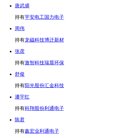
唐武盛
持有
平安电工
国力电子
周伟
持有
龙磁科技
博迁新材
张彦
持有
激智科技
瑞晨环保
舒俊
持有
阳光股份
汇金科技
潘宇红
持有
科翔股份
利通电子
陈君
持有
鑫宏业
利通电子