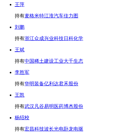
王萍
持有
麦格米特
江淮汽车
佳力图
刘鹏
持有
浙江众成
兴业科技
日科化学
王斌
持有
中国稀土
建设工业
大千生态
李胜军
持有
华明装备
亿利达
君禾股份
王凯
持有
武汉凡谷
易明医药
博杰股份
杨绍校
持有
宏昌科技
波长光电
卧龙电驱