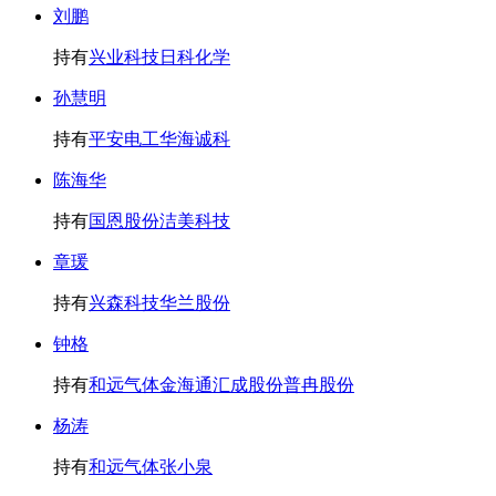
刘鹏
持有
兴业科技
日科化学
孙慧明
持有
平安电工
华海诚科
陈海华
持有
国恩股份
洁美科技
章瑗
持有
兴森科技
华兰股份
钟格
持有
和远气体
金海通
汇成股份
普冉股份
杨涛
持有
和远气体
张小泉