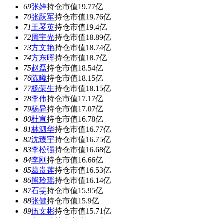
69
张婷
持仓市值19.77亿
70
张跃军
持仓市值19.76亿
71
王琴英
持仓市值19.4亿
72
周宇光
持仓市值18.89亿
73
方文艳
持仓市值18.74亿
74
方东晖
持仓市值18.7亿
75
赵磊
持仓市值18.54亿
76
陈曦
持仓市值18.15亿
77
杨荣生
持仓市值18.15亿
78
李伟
持仓市值17.17亿
79
杨异
持仓市值17.07亿
80
杜宣
持仓市值16.78亿
81
林泗华
持仓市值16.77亿
82
沈臻宇
持仓市值16.75亿
83
李松强
持仓市值16.68亿
84
李刚
持仓市值16.66亿
85
葛贵莲
持仓市值16.53亿
86
熊玲瑶
持仓市值16.14亿
87
石雯
持仓市值15.95亿
88
张健
持仓市值15.9亿
89
伍文彬
持仓市值15.71亿