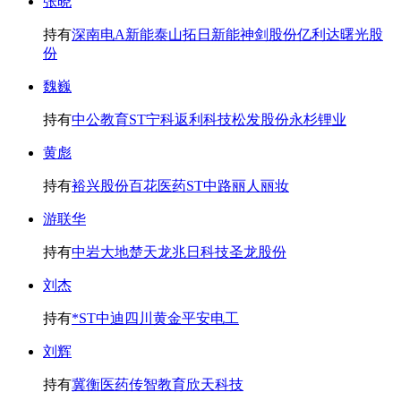
张晓
持有
深南电A
新能泰山
拓日新能
神剑股份
亿利达
曙光股
份
魏巍
持有
中公教育
ST宁科
返利科技
松发股份
永杉锂业
黄彪
持有
裕兴股份
百花医药
ST中路
丽人丽妆
游联华
持有
中岩大地
楚天龙
兆日科技
圣龙股份
刘杰
持有
*ST中迪
四川黄金
平安电工
刘辉
持有
冀衡医药
传智教育
欣天科技