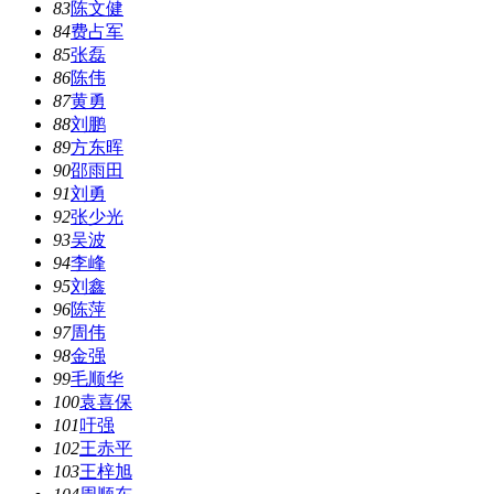
83
陈文健
84
费占军
85
张磊
86
陈伟
87
黄勇
88
刘鹏
89
方东晖
90
邵雨田
91
刘勇
92
张少光
93
吴波
94
李峰
95
刘鑫
96
陈萍
97
周伟
98
金强
99
毛顺华
100
袁喜保
101
吁强
102
王赤平
103
王梓旭