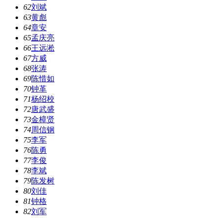
62
刘斌
63
黄彪
64
章安
65
孟庆亮
66
王远淞
67
方威
68
张涛
69
陈惜如
70
钟革
71
杨绍校
72
唐武盛
73
金樟贤
74
周信钢
75
李军
76
陈勇
77
李俊
78
李斌
79
陈发树
80
刘佳
81
钟格
82
刘军