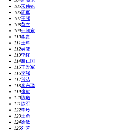
104
周顺东
105
宋伟铭
106
周军
107
王强
108
黄杰
109
韩朝东
110
李青
111
王辉
112
吴健
113
李红
114
谢仁国
115
王爱军
116
李强
117
贺洁
118
李东璘
119
张斌
120
陈曦
121
陈军
122
李玲
123
王勇
124
徐敏
125
刘芳