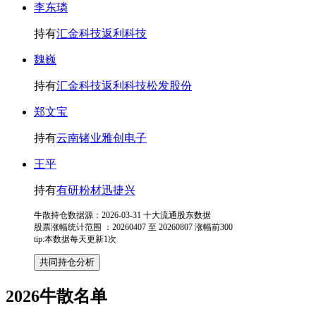
李东璘
持有
汇金科技
返利科技
魏巍
持有
汇金科技
返利科技
松发股份
郑文宝
持有
云南锗业
雅创电子
王平
持有
有研粉材
迅捷兴
牛散持仓数据源：2026-03-31 十大流通股东数据
股票涨幅统计范围 ：20260407 至 20260807 涨幅前300
tip:本数据每天更新1次
2026牛散名单