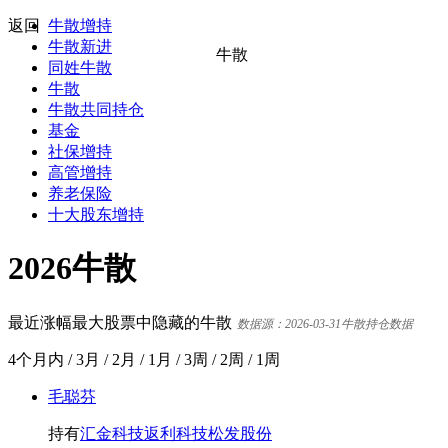
返回
牛散增持
牛散新进
牛散
同姓牛散
牛散
牛散共同持仓
基金
社保增持
高管增持
养老保险
十大股东增持
2026牛散
最近涨幅最大股票中隐藏的牛散
数据源：2026-03-31牛散持仓数据
4个月内
/
3月
/
2月
/
1月
/
3周
/
2周
/
1周
毛聪芬
持有
汇金科技
返利科技
松发股份