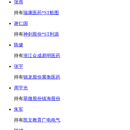
张燕
持有
瑞康医药
*ST航图
谢仁国
持有
神剑股份
*ST利源
陈健
持有
浙江众成
易明医药
张宇
持有
锦龙股份
冀衡医药
周宇光
持有
翠微股份
镇海股份
朱军
持有
凯文教育
广电电气