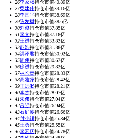
26
李家权
持仓市值40.89亿
27
栗建伟
持仓市值39.16亿
28
李国平
持仓市值38.69亿
29
陈发树
持仓市值38.6亿
30
刘俊
持仓市值37.85亿
31
李文
持仓市值37.18亿
32
王进
持仓市值33.83亿
33
彭浩
持仓市值31.88亿
34
洪泽君
持仓市值30.92亿
35
周伟
持仓市值30.67亿
36
徐进
持仓市值29.82亿
37
林长青
持仓市值28.83亿
38
高雅萍
持仓市值28.42亿
39
王远淞
持仓市值28.21亿
40
李杰
持仓市值28.07亿
41
朱伟
持仓市值27.04亿
42
吕强
持仓市值26.94亿
43
石庭波
持仓市值26.66亿
44
付小铜
持仓市值25.84亿
45
王勇
持仓市值25.55亿
46
李宏庆
持仓市值24.78亿
47
李玲
持仓市值24.45亿