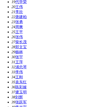
19
代学荣
20
王伟
21
李欣
22
唐建柏
23
张勇
24
周爽
25
王平
26
张伟
27
柴长茂
28
郑文宝
29
杨林
30
张宇
31
王萍
32
浦忠琴
33
李伟
34
王刚
35
袁东红
36
陈彩娅
37
虞玉明
38
刘辉
39
张跃军