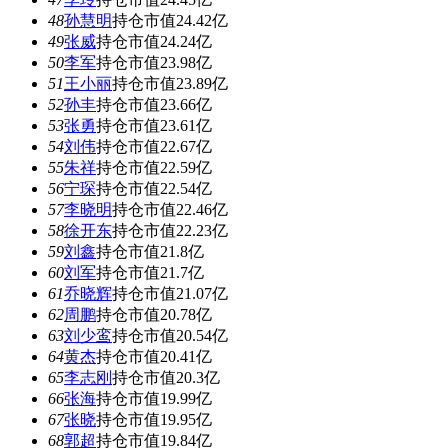
48
孙慧明
持仓市值24.42亿
49
张威
持仓市值24.24亿
50
李军
持仓市值23.98亿
51
王小丽
持仓市值23.89亿
52
孙丰
持仓市值23.66亿
53
张勇
持仓市值23.61亿
54
刘伟
持仓市值22.67亿
55
朱祥
持仓市值22.59亿
56
宁琛
持仓市值22.54亿
57
李晓明
持仓市值22.46亿
58
徐开东
持仓市值22.23亿
59
刘鑫
持仓市值21.8亿
60
刘军
持仓市值21.7亿
61
乔晓辉
持仓市值21.07亿
62
周鹏
持仓市值20.78亿
63
刘少鸾
持仓市值20.54亿
64
黄杰
持仓市值20.41亿
65
李志刚
持仓市值20.3亿
66
张海
持仓市值19.99亿
67
张晓
持仓市值19.95亿
68
郭超
持仓市值19.84亿