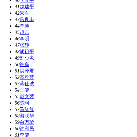
40
李光宇
41
赵建平
42
朱军
43
吕良丰
44
李涛
45
赵吉
46
李明
47
张静
48
胡祖平
49
刘少鸾
50
许磊
51
洪泽君
52
高雅萍
53
蒋仕波
54
王健
55
戴文萍
56
陈珂
57
马红线
58
游联华
59
白万珍
60
许利民
61
李健