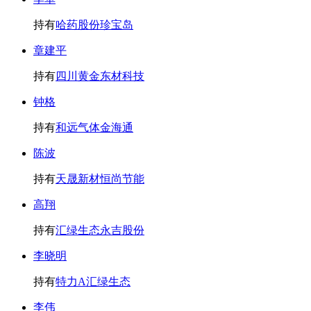
持有
哈药股份
珍宝岛
章建平
持有
四川黄金
东材科技
钟格
持有
和远气体
金海通
陈波
持有
天晟新材
恒尚节能
高翔
持有
汇绿生态
永吉股份
李晓明
持有
特力A
汇绿生态
李伟