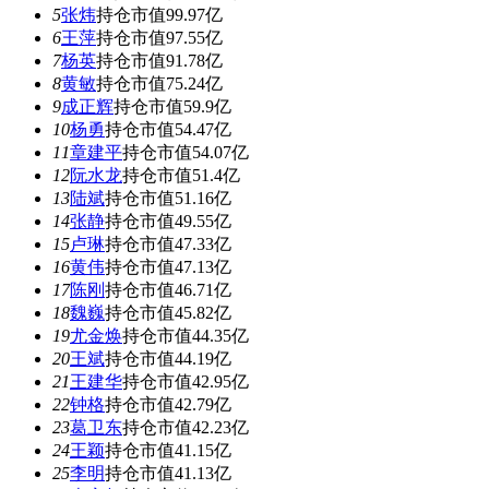
5
张炜
持仓市值99.97亿
6
王萍
持仓市值97.55亿
7
杨英
持仓市值91.78亿
8
黄敏
持仓市值75.24亿
9
成正辉
持仓市值59.9亿
10
杨勇
持仓市值54.47亿
11
章建平
持仓市值54.07亿
12
阮水龙
持仓市值51.4亿
13
陆斌
持仓市值51.16亿
14
张静
持仓市值49.55亿
15
卢琳
持仓市值47.33亿
16
黄伟
持仓市值47.13亿
17
陈刚
持仓市值46.71亿
18
魏巍
持仓市值45.82亿
19
尤金焕
持仓市值44.35亿
20
王斌
持仓市值44.19亿
21
王建华
持仓市值42.95亿
22
钟格
持仓市值42.79亿
23
葛卫东
持仓市值42.23亿
24
王颖
持仓市值41.15亿
25
李明
持仓市值41.13亿