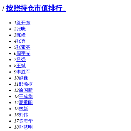
/
按照持仓市值排行↓
1
徐开东
2
张晓
3
陈峰
4
张秀
5
张素芬
6
周宇光
7
吕强
8
王斌
9
李胜军
10
魏巍
11
邹瀚枢
12
徐国新
13
王成华
14
夏重阳
15
林新
16
刘伟
17
陈海华
18
孙慧明