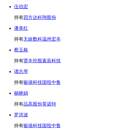
伍伯宏
持有
四方达
科翔股份
潘美红
持有
天娱数科
温州宏丰
蔡玉栋
持有
贤丰控股
索辰科技
谭志琴
持有
银禧科技
国投中鲁
杨晓娟
持有
品高股份
英诺特
罗洪波
持有
银禧科技
国投中鲁