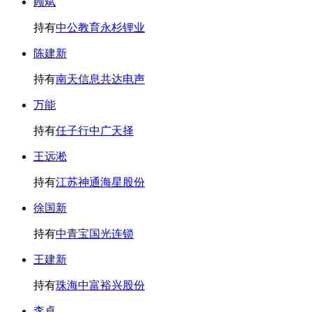
顾斌
持有
中公教育
永杉锂业
陈建新
持有
南天信息
共达电声
万能
持有
任子行
中广天择
王远淞
持有
江苏神通
海星股份
徐国新
持有
中青宝
国光连锁
王建新
持有
珠海中富
裕兴股份
李卓