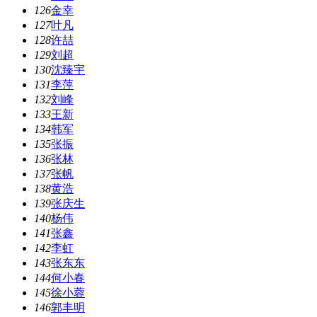
126
金幸
127
叶凡
128
许喆
129
刘超
130
沈臻宇
131
李萍
132
刘峰
133
王新
134
韩军
135
张振
136
张林
137
张帆
138
黄浩
139
张庆生
140
杨伟
141
张鑫
142
李虹
143
张东东
144
何小春
145
徐小蓉
146
郭丰明