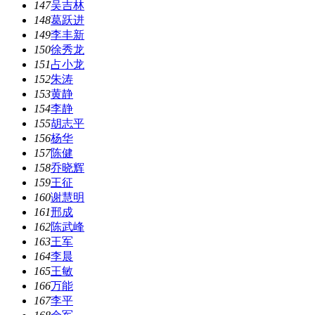
147
吴吉林
148
葛跃进
149
李丰新
150
徐秀龙
151
占小龙
152
朱涛
153
黄静
154
李静
155
胡志平
156
杨华
157
陈健
158
乔晓辉
159
王征
160
谢慧明
161
邢成
162
陈武峰
163
王军
164
李晨
165
王敏
166
万能
167
李平