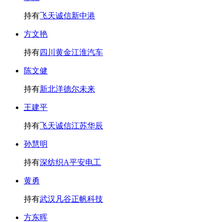
持有
飞天诚信
新中港
方文艳
持有
四川黄金
江淮汽车
陈文健
持有
新北洋
德尔未来
王建平
持有
飞天诚信
江苏华辰
孙慧明
持有
深纺织A
平安电工
黄勇
持有
武汉凡谷
正帆科技
方东晖