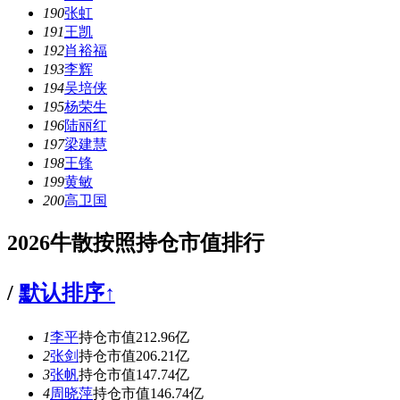
190
张虹
191
王凯
192
肖裕福
193
李辉
194
吴培侠
195
杨荣生
196
陆丽红
197
梁建慧
198
王锋
199
黄敏
200
高卫国
2026牛散按照持仓市值排行
/
默认排序↑
1
李平
持仓市值212.96亿
2
张剑
持仓市值206.21亿
3
张帆
持仓市值147.74亿
4
周晓萍
持仓市值146.74亿