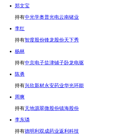
郑文宝
持有
中光学
奥普光电
云南锗业
李红
持有
智度股份
锋龙股份
天下秀
杨林
持有
中京电子
盐津铺子
卧龙电驱
陈勇
持有
兴欣新材
永安药业
华光环能
周爽
持有
天地源
翠微股份
镇海股份
李东璘
持有
德明利
双成药业
返利科技