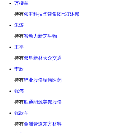
万柳军
持有
领湃科技
华建集团
*ST沐邦
朱涛
持有
智动力
新芝生物
王平
持有
双星新材
大众交通
李欣
持有
锌业股份
瑞康医药
张伟
持有
胜通能源
美邦股份
张跃军
持有
金洲管道
东方材料