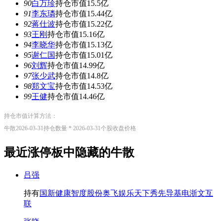
90
白万珍
持仓市值15.5亿
91
李东璘
持仓市值15.44亿
92
蒋仕波
持仓市值15.22亿
93
王刚
持仓市值15.16亿
94
李晓华
持仓市值15.13亿
95
谢仁国
持仓市值15.01亿
96
刘辉
持仓市值14.99亿
97
张少武
持仓市值14.8亿
98
郑文宝
持仓市值14.53亿
99
王健
持仓市值14.46亿
持仓市值计算方法：
牛散2026-03-31持仓数量 * 2026-03-31个股收盘价格
最近涨停板中隐藏的
牛散
吕强
持有
国新健康
智度股份
奥飞娱乐
天下秀
先导基电
浙文互
联