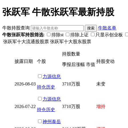
张跃军 牛散张跃军最新持股
牛散持股查询
牛散名单
牛散张跃军持股筛选
:
排除st
排除上证
只显示创业板
张跃军十大流通股股票
张跃军十大股东股票
持股数量
披露日期
个股
持股变动
季报后涨幅 市值
力源信息
2026-08-03
3710万股
未变
持仓历史
力源信息
2026-07-22
3710万股
增持
持仓历史
神州泰岳