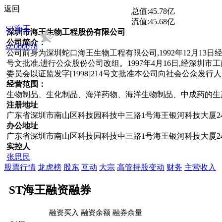
返回
总值:
45.78亿
流值:
45.68亿
ST海王
深圳市海王生物工程股份有限公司
公司简介：
sz:000078
公司前身为深圳蛇口海王生物工程有限公司,1992年12月13日经深
号文批准,进行公众股份公司改组。1997年4月16日,经深圳市
委员会以证监发字[1998]214号文批准本公司向社会公众发行人
经营范围：
生物制品、生化制品、海洋药物、海洋生物制品、中成药的生
注册地址
广东省深圳市南山区科技园科技中三路1号海王银河科技大厦2
办公地址
广东省深圳市南山区科技园科技中三路1号海王银河科技大厦2
实控人
张思民
股票行情
龙虎榜
股东
互动
大宗
高管持股变动
财务
主营收入
ST海王融资融券
融资买入
融资余额
融券余量