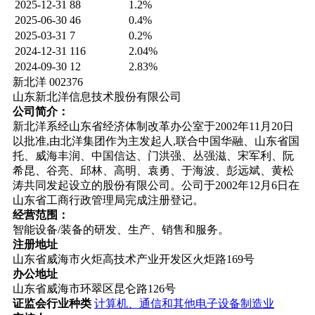
2025-12-31
88
1.2%
2025-06-30
46
0.4%
2025-03-31
7
0.2%
2024-12-31
116
2.04%
2024-09-30
12
2.83%
新北洋 002376
山东新北洋信息技术股份有限公司
公司简介：
新北洋系经山东省经济体制改革办公室于2002年11月20日
以批准,由北洋集团作为主发起人,联合中国华融、山东省国
托、威海丰润、中国信达、门洪强、丛强滋、宋军利、阮
希昆、谷亮、邱林、高明、袁勇、于海波、彭远斌、黄松
涛共同发起设立的股份有限公司。公司于2002年12月6日在
山东省工商行政管理局完成注册登记。
经营范围：
智能设备/装备的研发、生产、销售和服务。
注册地址
山东省威海市火炬高技术产业开发区火炬路169号
办公地址
山东省威海市环翠区昆仑路126号
证监会行业种类
计算机、通信和其他电子设备制造业