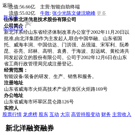
返回
总值:
56.66亿
主营:
智能自助终端
流值:
55.02亿
牛散
:
张少光
陈文健
沈晓峰
更多
新北洋
山东新北洋信息技术股份有限公司
公司简介：
sz:002376
新北洋系经山东省经济体制改革办公室于2002年11月20日以
批准,由北洋集团作为主发起人,联合中国华融、山东省国
托、威海丰润、中国信达、门洪强、丛强滋、宋军利、阮希
昆、谷亮、邱林、高明、袁勇、于海波、彭远斌、黄松涛共
同发起设立的股份有限公司。公司于2002年12月6日在山东
省工商行政管理局完成注册登记。
经营范围：
智能设备/装备的研发、生产、销售和服务。
注册地址
山东省威海市火炬高技术产业开发区火炬路169号
办公地址
山东省威海市环翠区昆仑路126号
实控人
股票行情
龙虎榜
股东
互动
大宗
高管持股变动
财务
主营收入
新北洋融资融券