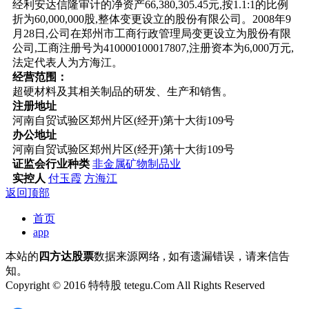
经利安达信隆审计的净资产66,380,305.45元,按1.1:1的比例
折为60,000,000股,整体变更设立的股份有限公司。2008年9
月28日,公司在郑州市工商行政管理局变更设立为股份有限
公司,工商注册号为410000100017807,注册资本为6,000万元,
法定代表人为方海江。
经营范围：
超硬材料及其相关制品的研发、生产和销售。
注册地址
河南自贸试验区郑州片区(经开)第十大街109号
办公地址
河南自贸试验区郑州片区(经开)第十大街109号
证监会行业种类
非金属矿物制品业
实控人
付玉霞
方海江
返回顶部
首页
app
本站的
四方达股票
数据来源网络 , 如有遗漏错误，请来信告
知。
Copyright © 2016 特特股 tetegu.Com All Rights Reserved