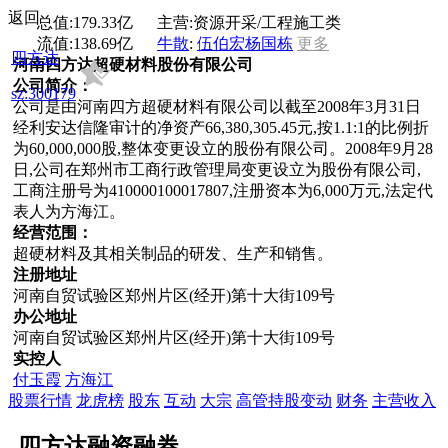
返回
总值:
179.33亿
主营:
资源开采/工程施工类
流值:
138.69亿
牛散
:
伍伯宏
杨国栋
更多
四方达
河南四方达超硬材料股份有限公司
公司简介：
sz:300179
公司是由河南四方超硬材料有限公司以截至2008年3月31日
经利安达信隆审计的净资产66,380,305.45元,按1.1:1的比例折
为60,000,000股,整体变更设立的股份有限公司。2008年9月28
日,公司在郑州市工商行政管理局变更设立为股份有限公司,
工商注册号为410000100017807,注册资本为6,000万元,法定代
表人为方海江。
经营范围：
超硬材料及其相关制品的研发、生产和销售。
注册地址
河南自贸试验区郑州片区(经开)第十大街109号
办公地址
河南自贸试验区郑州片区(经开)第十大街109号
实控人
付玉霞
方海江
股票行情
龙虎榜
股东
互动
大宗
高管持股变动
财务
主营收入
四方达融资融券