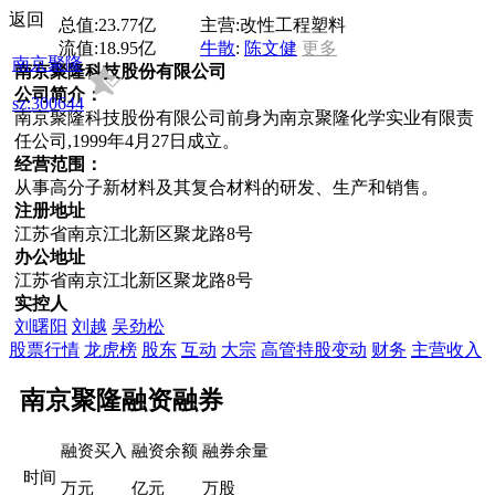
返回
总值:
23.77亿
主营:
改性工程塑料
流值:
18.95亿
牛散
:
陈文健
更多
南京聚隆
南京聚隆科技股份有限公司
公司简介：
sz:300644
南京聚隆科技股份有限公司前身为南京聚隆化学实业有限责
任公司,1999年4月27日成立。
经营范围：
从事高分子新材料及其复合材料的研发、生产和销售。
注册地址
江苏省南京江北新区聚龙路8号
办公地址
江苏省南京江北新区聚龙路8号
实控人
刘曙阳
刘越
吴劲松
股票行情
龙虎榜
股东
互动
大宗
高管持股变动
财务
主营收入
南京聚隆融资融券
融资买入
融资余额
融券余量
时间
万元
亿元
万股