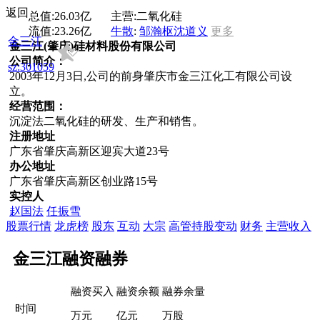
返回
总值:
26.03亿
主营:
二氧化硅
流值:
23.26亿
牛散
:
邹瀚枢
沈道义
更多
金三江
金三江(肇庆)硅材料股份有限公司
公司简介：
sz:301059
2003年12月3日,公司的前身肇庆市金三江化工有限公司设
立。
经营范围：
沉淀法二氧化硅的研发、生产和销售。
注册地址
广东省肇庆高新区迎宾大道23号
办公地址
广东省肇庆高新区创业路15号
实控人
赵国法
任振雪
股票行情
龙虎榜
股东
互动
大宗
高管持股变动
财务
主营收入
金三江融资融券
融资买入
融资余额
融券余量
时间
万元
亿元
万股