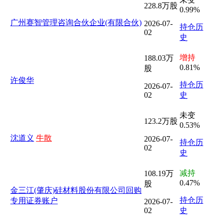
228.8万股
0.99%
广州赛智管理咨询合伙企业(有限合伙)
2026-07-
持仓历
02
史
增持
188.03万
0.81%
股
许俊华
持仓历
2026-07-
02
史
未变
123.2万股
0.53%
沈道义
牛散
2026-07-
持仓历
02
史
减持
108.19万
0.47%
股
金三江(肇庆)硅材料股份有限公司回购
持仓历
专用证券账户
2026-07-
02
史