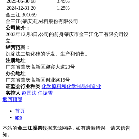
2025-06-30
68
3.45%
2024-12-31
20
1.25%
金三江 301059
金三江(肇庆)硅材料股份有限公司
公司简介：
2003年12月3日,公司的前身肇庆市金三江化工有限公司设
立。
经营范围：
沉淀法二氧化硅的研发、生产和销售。
注册地址
广东省肇庆高新区迎宾大道23号
办公地址
广东省肇庆高新区创业路15号
证监会行业种类
化学原料和化学制品制造业
实控人
赵国法
任振雪
返回顶部
首页
app
本站的
金三江股票
数据来源网络 , 如有遗漏错误，请来信告
知。