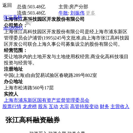
返回
总值:
503.48亿
主营:
房产分部
流值:
503.48亿
牛散
:
刘振伟
更多
张江高科
上海张江高科技园区开发股份有限公司
公司简介：
sh:600895
上海张江高科技园区开发股份有限公司是经上海市浦东新区
管理委员会沪浦管(1995)245号文批准,由上海市张江高科技园
区开发公司联合上海久事公司募集设立的股份有限公司。
经营范围：
受让地块内的土地开发与土地使用权经营,商业化高科技项目
投资与经营等。
注册地址
中国(上海)自由贸易试验区春晓路289号802室
办公地址
上海市松涛路560号17层
实控人
上海市浦东新区国有资产监督管理委员会
股票行情
龙虎榜
股东
互动
大宗
高管持股变动
财务
主营收入
张江高科融资融券