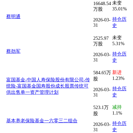
未变
16648.54
35.01%
万股
蔡明通
持仓历
2026-03-
31
史
未变
2525.97
5.31%
万股
蔡劲军
持仓历
2026-03-
31
史
新进
584.65万
1.23%
股
富国基金-中国人寿保险股份有限公司-传
统险-富国基金国寿股份成长股票传统可
持仓历
2026-03-
供出售单一资产管理计划
31
史
减持
523.1万
1.1%
股
基本养老保险基金一六零三二组合
持仓历
2026-03-
31
史