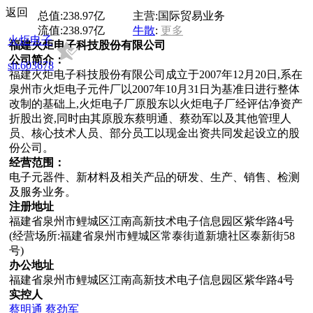
返回
总值:
238.97亿
主营:
国际贸易业务
流值:
238.97亿
牛散
:
更多
火炬电子
福建火炬电子科技股份有限公司
公司简介：
sh:603678
福建火炬电子科技股份有限公司成立于2007年12月20日,系在
泉州市火炬电子元件厂以2007年10月31日为基准日进行整体
改制的基础上,火炬电子厂原股东以火炬电子厂经评估净资产
折股出资,同时由其原股东蔡明通、蔡劲军以及其他管理人
员、核心技术人员、部分员工以现金出资共同发起设立的股
份公司。
经营范围：
电子元器件、新材料及相关产品的研发、生产、销售、检测
及服务业务。
注册地址
福建省泉州市鲤城区江南高新技术电子信息园区紫华路4号
(经营场所:福建省泉州市鲤城区常泰街道新塘社区泰新街58
号)
办公地址
福建省泉州市鲤城区江南高新技术电子信息园区紫华路4号
实控人
蔡明通
蔡劲军