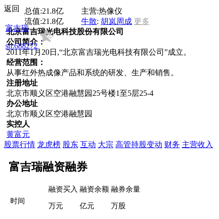
返回
总值:
21.8亿
主营:
热像仪
流值:
21.8亿
牛散
:
胡岚
周成
更多
富吉瑞
北京富吉瑞光电科技股份有限公司
公司简介：
sh:688272
2011年1月20日,“北京富吉瑞光电科技有限公司”成立。
经营范围：
从事红外热成像产品和系统的研发、生产和销售。
注册地址
北京市顺义区空港融慧园25号楼1至5层25-4
办公地址
北京市顺义区空港融慧园
实控人
黄富元
股票行情
龙虎榜
股东
互动
大宗
高管持股变动
财务
主营收入
富吉瑞融资融券
融资买入
融资余额
融券余量
时间
万元
亿元
万股