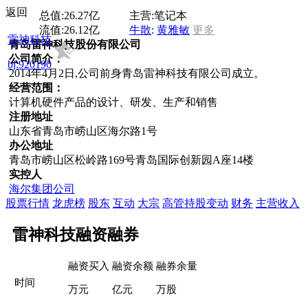
返回
总值:
26.27亿
主营:
笔记本
流值:
26.12亿
牛散
:
黄雅敏
更多
雷神科技
青岛雷神科技股份有限公司
公司简介：
bj:920190
2014年4月2日,公司前身青岛雷神科技有限公司成立。
经营范围：
计算机硬件产品的设计、研发、生产和销售
注册地址
山东省青岛市崂山区海尔路1号
办公地址
青岛市崂山区松岭路169号青岛国际创新园A座14楼
实控人
海尔集团公司
股票行情
龙虎榜
股东
互动
大宗
高管持股变动
财务
主营收入
雷神科技融资融券
融资买入
融资余额
融券余量
时间
万元
亿元
万股