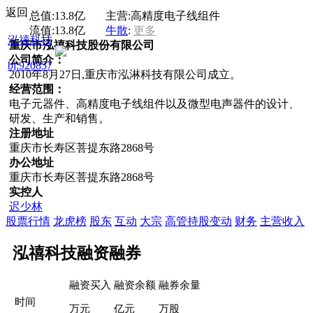
返回
总值:
13.8亿
主营:
高精度电子线组件
流值:
13.8亿
牛散
:
更多
泓禧科技
重庆市泓禧科技股份有限公司
公司简介：
bj:920857
2010年8月27日,重庆市泓淋科技有限公司成立。
经营范围：
电子元器件、高精度电子线组件以及微型电声器件的设计、
研发、生产和销售。
注册地址
重庆市长寿区菩提东路2868号
办公地址
重庆市长寿区菩提东路2868号
实控人
迟少林
股票行情
龙虎榜
股东
互动
大宗
高管持股变动
财务
主营收入
泓禧科技融资融券
融资买入
融资余额
融券余量
时间
万元
亿元
万股