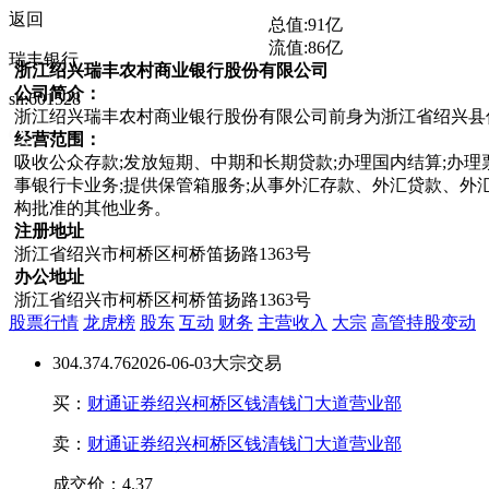
返回
总值:
91亿
流值:
86亿
瑞丰银行
浙江绍兴瑞丰农村商业银行股份有限公司
公司简介：
sh:601528
浙江绍兴瑞丰农村商业银行股份有限公司前身为浙江省绍兴县信用
经营范围：
吸收公众存款;发放短期、中期和长期贷款;办理国内结算;办理
事银行卡业务;提供保管箱服务;从事外汇存款、外汇贷款、外
构批准的其他业务。
注册地址
浙江省绍兴市柯桥区柯桥笛扬路1363号
办公地址
浙江省绍兴市柯桥区柯桥笛扬路1363号
股票行情
龙虎榜
股东
互动
财务
主营收入
大宗
高管持股变动
30
4.37
4.76
2026-06-03大宗交易
买：
财通证券绍兴柯桥区钱清钱门大道营业部
卖：
财通证券绍兴柯桥区钱清钱门大道营业部
成交价：4.37