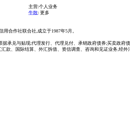
主营:
个人业务
牛散
:
更多
合作社联合社,成立于1987年5月。
票据承兑与贴现;代理发行、代理兑付、承销政府债券;买卖政府债
汇汇款、国际结算、外汇拆借、资信调查、咨询和见证业务,经外