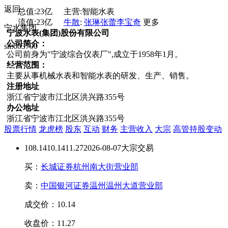
返回
总值:
23亿
主营:
智能水表
流值:
23亿
牛散
:
张琳
张蕾
李宝奇
更多
宁水集团
宁波水表(集团)股份有限公司
公司简介：
sh:603700
公司前身为"宁波综合仪表厂",成立于1958年1月。
经营范围：
主要从事机械水表和智能水表的研发、生产、销售。
注册地址
浙江省宁波市江北区洪兴路355号
办公地址
浙江省宁波市江北区洪兴路355号
股票行情
龙虎榜
股东
互动
财务
主营收入
大宗
高管持股变动
108.14
10.14
11.27
2026-08-07大宗交易
买：
长城证券杭州南大街营业部
卖：
中国银河证券温州温州大道营业部
成交价：10.14
收盘价：11.27