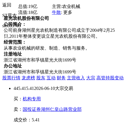
返回
总值:
19亿
主营:
农业机械
流值:
18亿
牛散
:
更多
ST星农
星光农机股份有限公司
公司简介：
sh:603789
公司前身湖州星光农机制造有限公司成立于2004年2月25
日,2011年整体变更设立星光农机股份有限公司。
经营范围：
从事农业机械的研发、制造、销售与服务。
注册地址
浙江省湖州市和孚镇星光大街1699号
办公地址
浙江省湖州市和孚镇星光大街1699号
股票行情
龙虎榜
股东
互动
财务
主营收入
大宗
高管持股变动
44
5.41
5.41
2026-06-10大宗交易
买：
机构专用
卖：
国投证券湖州仁皇山路营业部
成交价：5.41