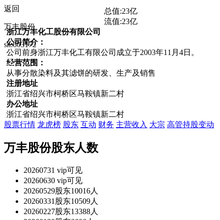
返回
总值:
23亿
流值:
23亿
万丰股份
浙江万丰化工股份有限公司
公司简介：
sh:603172
公司前身浙江万丰化工有限公司成立于2003年11月4日。
经营范围：
从事分散染料及其滤饼的研发、生产及销售
注册地址
浙江省绍兴市柯桥区马鞍镇新二村
办公地址
浙江省绍兴市柯桥区马鞍镇新二村
股票行情
龙虎榜
股东
互动
财务
主营收入
大宗
高管持股变动
万丰股份股东人数
20260731 vip可见
20260630 vip可见
20260529股东10016人
20260331股东10509人
20260227股东13388人