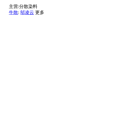
主营:
分散染料
牛散
:
邬凌云
更多