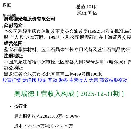
返回
总值:
101亿
流值:
92亿
奥瑞德
奥瑞德光电股份有限公司
公司简介：
sh:600666
本公司系经重庆市体制改革委员会渝改委(1992)34号文批准,由西
股,个人股1,720万股。1993年7月,公司股票获准在上海证券
经营范围：
蓝宝石晶体材料、蓝宝石晶体生长专用装备及蓝宝石制品的研发
注册地址
中国黑龙江省哈尔滨市松北区智谷大街288号深圳（哈尔滨）产
办公地址
黑龙江省哈尔滨市松北区巨宝二路489号西100米
股票行情
龙虎榜
股东
互动
财务
主营收入
大宗
高管持股变动
奥瑞德主营收入构成 [ 2025-12-31期 ]
按行业
算力服务
收入22821.09万(49.06%)
成本19263.29万
利润3557.79万