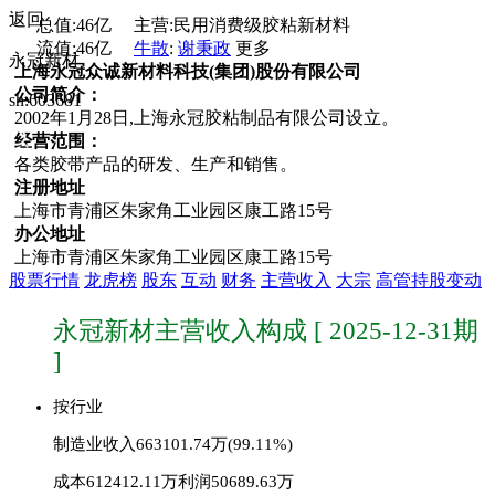
返回
总值:
46亿
主营:
民用消费级胶粘新材料
流值:
46亿
牛散
:
谢秉政
更多
永冠新材
上海永冠众诚新材料科技(集团)股份有限公司
公司简介：
sh:603681
2002年1月28日,上海永冠胶粘制品有限公司设立。
经营范围：
各类胶带产品的研发、生产和销售。
注册地址
上海市青浦区朱家角工业园区康工路15号
办公地址
上海市青浦区朱家角工业园区康工路15号
股票行情
龙虎榜
股东
互动
财务
主营收入
大宗
高管持股变动
永冠新材主营收入构成 [ 2025-12-31期
]
按行业
制造业
收入663101.74万(99.11%)
成本612412.11万
利润50689.63万