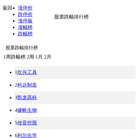
返回
涨停价
跌停价
股票跌幅排行榜
涨停板
涨幅榜
跌幅榜
股票跌幅排行榜
1周跌幅榜
2周
1月
2月
1
欣兴工具
2
科达制造
3
凯龙高科
4
健帆生物
5
传音控股
6
利尔化学