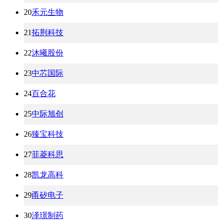
20
禾元生物
21
拓荆科技
22
沐曦股份
23
中芯国际
24
百合花
25
中际旭创
26
臻宝科技
27
菲菱科思
28
凯龙高科
29
甬矽电子
30
泽璟制药