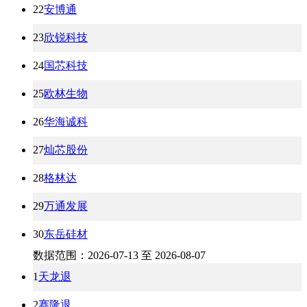
22
安博通
23
欣锐科技
24
国芯科技
25
欧林生物
26
华海诚科
27
灿芯股份
28
格林达
29
万通发展
30
东岳硅材
数据范围：2026-07-13 至 2026-08-07
1
天龙退
2
赛隆退