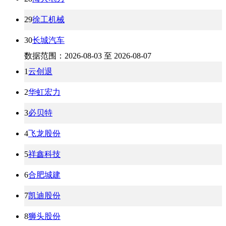
29
徐工机械
30
长城汽车
数据范围：2026-08-03 至 2026-08-07
1
云创退
2
华虹宏力
3
必贝特
4
飞龙股份
5
祥鑫科技
6
合肥城建
7
凯迪股份
8
狮头股份