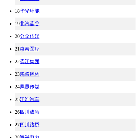
18
华光环能
19
北汽蓝谷
20
分众传媒
21
惠泰医疗
22
滨江集团
23
鸿路钢构
24
凤凰传媒
25
江淮汽车
26
四川成渝
27
四川路桥
28
海兴电力