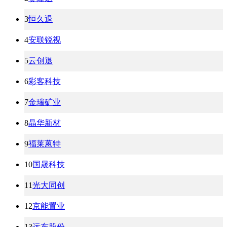
3
恒久退
4
安联锐视
5
云创退
6
彩客科技
7
金瑞矿业
8
晶华新材
9
福莱蒽特
10
国晟科技
11
光大同创
12
京能置业
13
远东股份