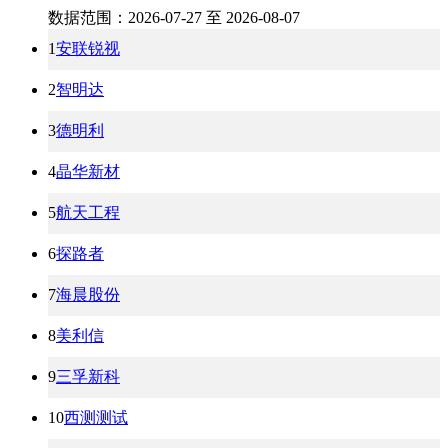
数据范围：2026-07-27 至 2026-08-07
1
安联锐视
2
智明达
3
德明利
4
晶华新材
5
航天工程
6
探路者
7
海晨股份
8
美利信
9
三孚新科
10
西测测试