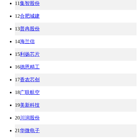
11
集智股份
12
合肥城建
13
普冉股份
14
海兰信
15
利扬芯片
16
德恩精工
17
香农芯创
18
广联航空
19
美新科技
20
川润股份
21
华微电子