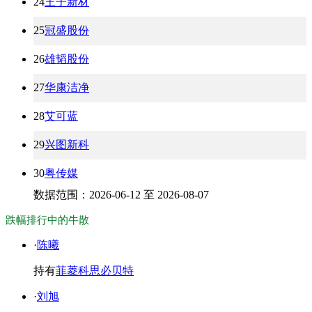
24
王子新材
25
冠盛股份
26
雄韬股份
27
华康洁净
28
艾可蓝
29
兴图新科
30
粤传媒
数据范围：2026-06-12 至 2026-08-07
跌幅排行中的牛散
·
陈曦
持有
菲菱科思
必贝特
·
刘旭