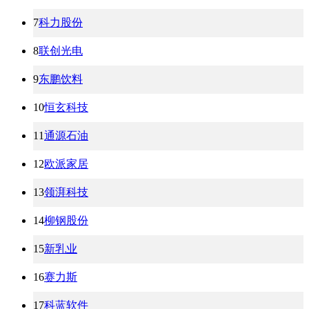
7
科力股份
8
联创光电
9
东鹏饮料
10
恒玄科技
11
通源石油
12
欧派家居
13
领湃科技
14
柳钢股份
15
新乳业
16
赛力斯
17
科蓝软件