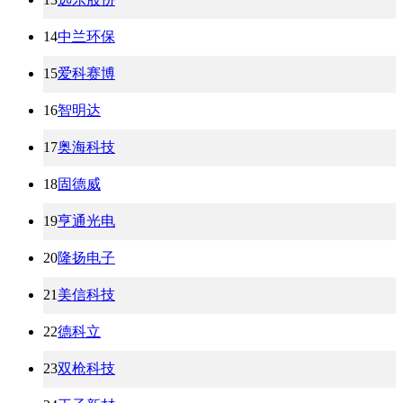
14
中兰环保
15
爱科赛博
16
智明达
17
奥海科技
18
固德威
19
亨通光电
20
隆扬电子
21
美信科技
22
德科立
23
双枪科技