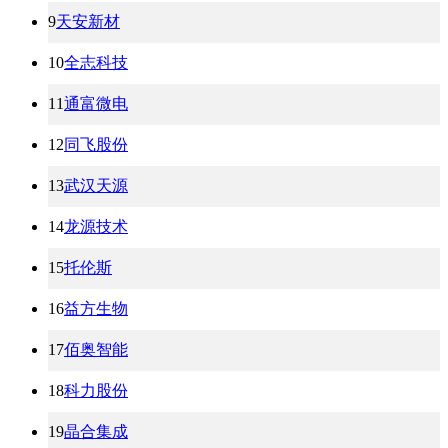
9
天安新材
10
全志科技
11
通富微电
12
同飞股份
13
武汉天源
14
龙源技术
15
托伦斯
16
益方生物
17
佰奥智能
18
科力股份
19
晶合集成