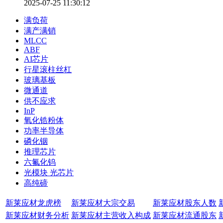
2025-07-25 11:30:12
满负荷
满产满销
MLCC
ABF
AI芯片
行星滚柱丝杠
玻璃基板
微通道
供不应求
InP
氧化锆粉体
功率半导体
磷化铟
推理芯片
六氟化钨
光模块 光芯片
高纯碲
新莱应材龙虎榜
新莱应材大宗交易
新莱应材股东人数
新莱应材财务分析
新莱应材主营收入构成
新莱应材流通股东