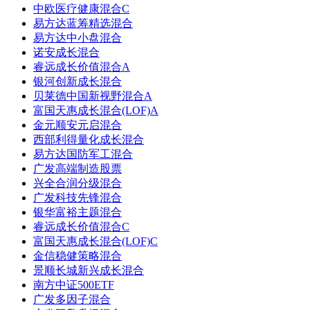
中欧医疗健康混合C
易方达蓝筹精选混合
易方达中小盘混合
诺安成长混合
睿远成长价值混合A
银河创新成长混合
贝莱德中国新视野混合A
富国天惠成长混合(LOF)A
金元顺安元启混合
西部利得量化成长混合
易方达国防军工混合
广发高端制造股票
兴全合润分级混合
广发科技先锋混合
银华富裕主题混合
睿远成长价值混合C
富国天惠成长混合(LOF)C
金信稳健策略混合
景顺长城新兴成长混合
南方中证500ETF
广发多因子混合