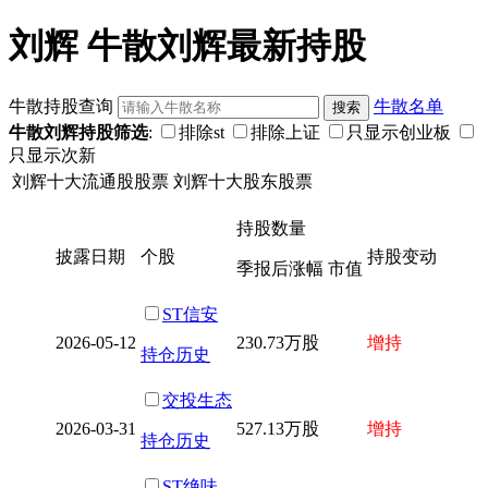
刘辉 牛散刘辉最新持股
牛散持股查询
牛散名单
牛散刘辉持股筛选
:
排除st
排除上证
只显示创业板
只显示次新
刘辉十大流通股股票
刘辉十大股东股票
持股数量
披露日期
个股
持股变动
季报后涨幅 市值
ST信安
2026-05-12
230.73万股
增持
持仓历史
交投生态
2026-03-31
527.13万股
增持
持仓历史
ST绝味