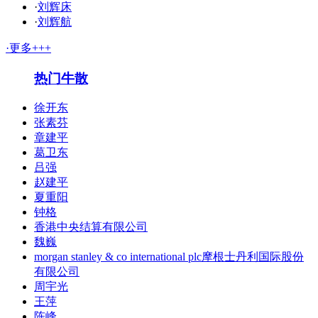
·
刘辉床
·
刘辉航
·更多+++
热门牛散
徐开东
张素芬
章建平
葛卫东
吕强
赵建平
夏重阳
钟格
香港中央结算有限公司
魏巍
morgan stanley & co international plc摩根士丹利国际股份
有限公司
周宇光
王萍
陈峰