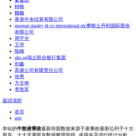
夏重阳
钟格
魏巍
香港中央结算有限公司
morgan stanley & co international plc摩根士丹利国际股份
有限公司
周宇光
王萍
陈峰
ubs ag瑞士联合银行集团
刘鑫
高盛公司有限责任公司
张秀
方文艳
李胜军
返回顶部
首页
app
本站的
牛散谢秉政
最新持股数据来源于谢秉政最新位列于十大
股东，十大流通股东数据整理所得 , 依据名字进行统计分析，