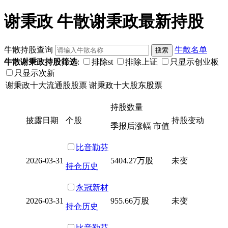
谢秉政 牛散谢秉政最新持股
牛散持股查询
牛散名单
牛散谢秉政持股筛选
:
排除st
排除上证
只显示创业板
只显示次新
谢秉政十大流通股股票
谢秉政十大股东股票
持股数量
披露日期
个股
持股变动
季报后涨幅 市值
比音勒芬
2026-03-31
5404.27万股
未变
持仓历史
永冠新材
2026-03-31
955.66万股
未变
持仓历史
比音勒芬