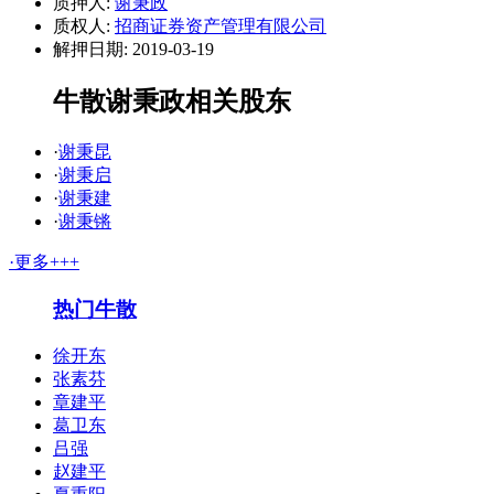
质押人:
谢秉政
质权人:
招商证券资产管理有限公司
解押日期: 2019-03-19
牛散谢秉政相关股东
·
谢秉昆
·
谢秉启
·
谢秉建
·
谢秉锵
·更多+++
热门牛散
徐开东
张素芬
章建平
葛卫东
吕强
赵建平