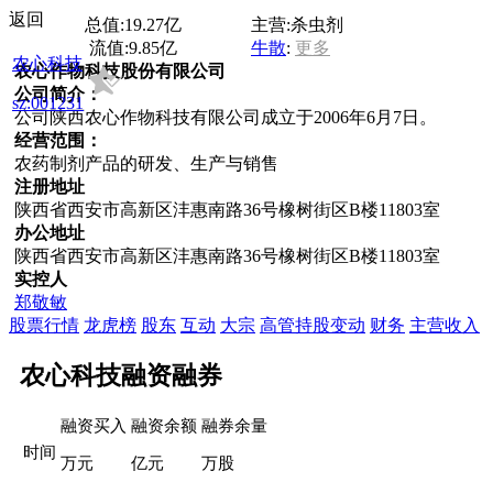
返回
总值:
19.27亿
主营:
杀虫剂
流值:
9.85亿
牛散
:
更多
农心科技
农心作物科技股份有限公司
公司简介：
sz:001231
公司陕西农心作物科技有限公司成立于2006年6月7日。
经营范围：
农药制剂产品的研发、生产与销售
注册地址
陕西省西安市高新区沣惠南路36号橡树街区B楼11803室
办公地址
陕西省西安市高新区沣惠南路36号橡树街区B楼11803室
实控人
郑敬敏
股票行情
龙虎榜
股东
互动
大宗
高管持股变动
财务
主营收入
农心科技融资融券
融资买入
融资余额
融券余量
时间
万元
亿元
万股