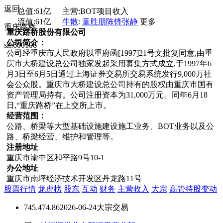
返回
总值:
61亿
主营:
BOT项目收入
流值:
61亿
牛散
:
童胜朋
陈锋
张静
更多
重庆路桥
重庆路桥股份有限公司
公司简介：
sh:600106
公司经重庆市人民政府以重府函[1997]21号文批复同意,由重
庆市大桥建设总公司独家发起采用募集方式成立,于1997年6
月3日至6月5日通过上海证券交易所交易系统发行9,000万社
会公众股。重庆市大桥建设总公司持有的股权由重庆市国有
资产管理局持有。公司注册资本为31,000万元。同年6月18
日,“重庆路桥”在上交所上市。
经营范围：
公路、桥梁等大型基础设施建设施工业务、BOT业务以及公
路、桥梁经营、维护和管理等。
注册地址
重庆市渝中区和平路9号10-1
办公地址
重庆市南坪经济技术开发区丹龙路11号
股票行情
龙虎榜
股东
互动
财务
主营收入
大宗
高管持股变动
74
5.47
4.86
2026-06-24大宗交易