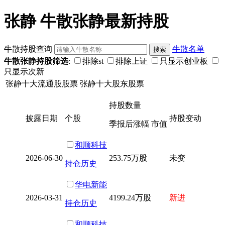
张静 牛散张静最新持股
牛散持股查询
牛散名单
牛散张静持股筛选
:
排除st
排除上证
只显示创业板
只显示次新
张静十大流通股股票
张静十大股东股票
持股数量
披露日期
个股
持股变动
季报后涨幅 市值
和顺科技
2026-06-30
253.75万股
未变
持仓历史
华电新能
2026-03-31
4199.24万股
新进
持仓历史
和顺科技