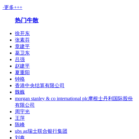
·更多+++
热门牛散
徐开东
张素芬
章建平
葛卫东
吕强
赵建平
夏重阳
钟格
香港中央结算有限公司
魏巍
morgan stanley & co international plc摩根士丹利国际股份
有限公司
周宇光
王萍
陈峰
ubs ag瑞士联合银行集团
刘鑫