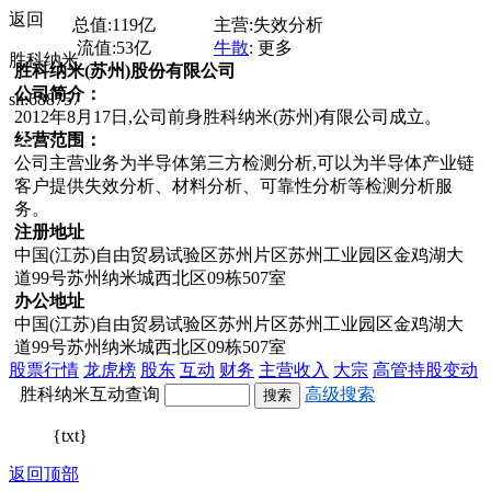
返回
总值:
119亿
主营:
失效分析
流值:
53亿
牛散
:
更多
胜科纳米
胜科纳米(苏州)股份有限公司
公司简介：
sh:688757
2012年8月17日,公司前身胜科纳米(苏州)有限公司成立。
经营范围：
公司主营业务为半导体第三方检测分析,可以为半导体产业链
客户提供失效分析、材料分析、可靠性分析等检测分析服
务。
注册地址
中国(江苏)自由贸易试验区苏州片区苏州工业园区金鸡湖大
道99号苏州纳米城西北区09栋507室
办公地址
中国(江苏)自由贸易试验区苏州片区苏州工业园区金鸡湖大
道99号苏州纳米城西北区09栋507室
股票行情
龙虎榜
股东
互动
财务
主营收入
大宗
高管持股变动
胜科纳米互动查询
高级搜索
{txt}
返回顶部