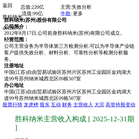
返回
总值:
220亿
主营:
失效分析
流值:
99亿
牛散
:
更多
胜科纳米
胜科纳米(苏州)股份有限公司
公司简介：
sh:688757
2012年8月17日,公司前身胜科纳米(苏州)有限公司成立。
经营范围：
公司主营业务为半导体第三方检测分析,可以为半导体产业链
客户提供失效分析、材料分析、可靠性分析等检测分析服
务。
注册地址
中国(江苏)自由贸易试验区苏州片区苏州工业园区金鸡湖大
道99号苏州纳米城西北区09栋507室
办公地址
中国(江苏)自由贸易试验区苏州片区苏州工业园区金鸡湖大
道99号苏州纳米城西北区09栋507室
股票行情
龙虎榜
股东
互动
财务
主营收入
大宗
高管持股变动
胜科纳米主营收入构成 [ 2025-12-31期
]