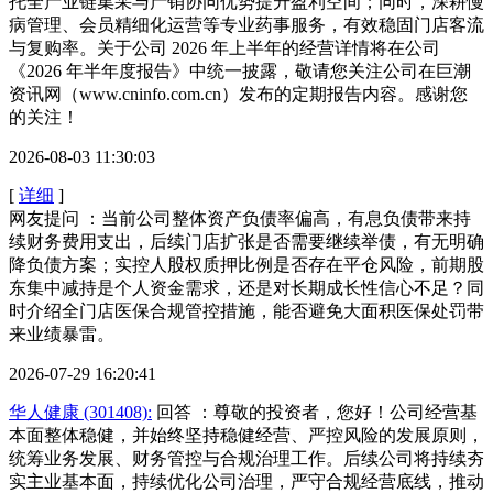
托全产业链集采与产销协同优势提升盈利空间；同时，深耕慢
病管理、会员精细化运营等专业药事服务，有效稳固门店客流
与复购率。关于公司 2026 年上半年的经营详情将在公司
《2026 年半年度报告》中统一披露，敬请您关注公司在巨潮
资讯网（www.cninfo.com.cn）发布的定期报告内容。感谢您
的关注！
2026-08-03 11:30:03
[
详细
]
网友提问 ：当前公司整体资产负债率偏高，有息负债带来持
续财务费用支出，后续门店扩张是否需要继续举债，有无明确
降负债方案；实控人股权质押比例是否存在平仓风险，前期股
东集中减持是个人资金需求，还是对长期成长性信心不足？同
时介绍全门店医保合规管控措施，能否避免大面积医保处罚带
来业绩暴雷。
2026-07-29 16:20:41
华人健康 (301408):
回答 ：尊敬的投资者，您好！公司经营基
本面整体稳健，并始终坚持稳健经营、严控风险的发展原则，
统筹业务发展、财务管控与合规治理工作。后续公司将持续夯
实主业基本面，持续优化公司治理，严守合规经营底线，推动