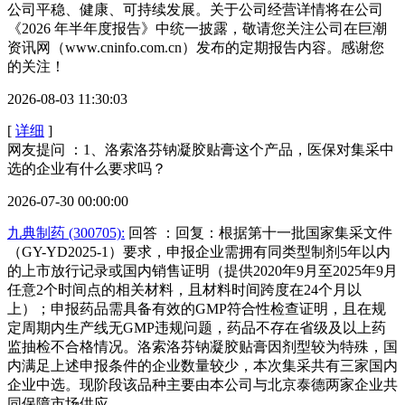
公司平稳、健康、可持续发展。关于公司经营详情将在公司
《2026 年半年度报告》中统一披露，敬请您关注公司在巨潮
资讯网（www.cninfo.com.cn）发布的定期报告内容。感谢您
的关注！
2026-08-03 11:30:03
[
详细
]
网友提问 ：1、洛索洛芬钠凝胶贴膏这个产品，医保对集采中
选的企业有什么要求吗？
2026-07-30 00:00:00
九典制药 (300705):
回答 ：回复：根据第十一批国家集采文件
（GY-YD2025-1）要求，申报企业需拥有同类型制剂5年以内
的上市放行记录或国内销售证明（提供2020年9月至2025年9月
任意2个时间点的相关材料，且材料时间跨度在24个月以
上）；申报药品需具备有效的GMP符合性检查证明，且在规
定周期内生产线无GMP违规问题，药品不存在省级及以上药
监抽检不合格情况。洛索洛芬钠凝胶贴膏因剂型较为特殊，国
内满足上述申报条件的企业数量较少，本次集采共有三家国内
企业中选。现阶段该品种主要由本公司与北京泰德两家企业共
同保障市场供应。