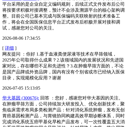
平台采用的是企业自定义编码规则，后续正式文件发布后公司
将按要求积极对接调整，预计不会涉及溯源平台的核心架构调
整。目前公司已基本完成与医保编码关联映射的技术准备工
作，将会在全国医保信息平台正式发布后积极开展对接和调
试，感谢您对公司的关注。
2026-08-06 17:34:55
[
详细
]
网友提问 ：你好 1.基于血液粪便尿液等技术在早筛领域，
2025年公司取得什么成果？2.该领域国内的发展状况和先进国
家对比，存在哪些不足和先进性？3.在肿瘤早筛方面的，不论
是国产品牌或外资品牌，国内有没有个别省或市已经纳入医保
目录，实现规模化应用？谢谢
2026-07-05 15:13:05
华大基因 (300676):
回答 ：您好，感谢您对华大基因的关注。
在肿瘤早筛方面，公司持续加大研发投入、优化创新技术，聚
焦临床需求布局多类检测产品：针对消化系统肿瘤，发布无创
胃癌基因检测产品，与胃镜协同构建高效早期诊断体系，同时
完成消化系统五癌甲基化早检产品发布，可一次性覆盖五大消