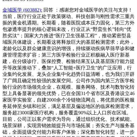
金域医学 (603882):
回答 ：感谢您对金域医学的关注与支持！
当前，医疗行业正处于政策驱动、科技创新与刚性需求三重共
振的黄金机遇期。长期看，随着医院成本压力固化，第三方外
包渗透率提升的核心逻辑未改，行业正从“野蛮生长”转向“优
胜劣汰”；国家大力推进“医疗卫生强基工程”，推动紧密型县
域医共体建设，长期看这将释放巨大的基层检测需求；此外，
老龄化以及群众健康意识的增强，持续驱动疾病早筛早诊和健
康管理需求扩容；第三方医学检验行业正积极融入医疗新基
建，在分级诊疗、医保控费、检验结果互认及基层医疗能力提
升等政策推动下，叠加“人工智能+医疗卫生”的广泛应用，行
业集约化发展、龙头企业集中化趋势日益清晰，也为我们开辟
了广阔且确定性较强的发展空间。公司作为国内第三方医学检
验行业的市场领先企业，在规模、服务网络、技术与数智化转
型上具备显著的领先优势，已在全国31个省市区及香港设立46
家医学实验室，自建2000余个冷链物流网点，将优质的医检服
务延伸至乡镇和社区，满足基层及偏远地区的临床检测需求，
服务超23000家医疗机构，服务覆盖90%以上人口所在区域。
目前，公司正以客户需求为导向，通过组织优化、技术赋能、
场景深耕，实现营销效能提升与市场拓展；夯实生产与服务基
础，全面提级交付能力和客户体验；深化数智化转型，进一步