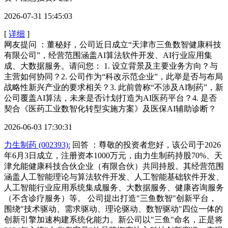
2026-07-31 15:45:03
[
详细
]
网友提问 ：董秘好，公司近日成立“天津市三鱼数智健康科技
有限公司”，经营范围涵盖AI算法软件开发、AI行业应用集
成、大数据服务。请问您： 1. 设立背景及主要业务方向？与
主营如何协同？2. 公司作为“科改示范企业”，此举是否与布局
战略性新兴产业的要求相关？3. 此前曾称“不涉及AI制药”，新
公司覆盖AI算法，未来是否计划打造为AI医药平台？4. 是否
契合《医药工业数智化转型实施方案》及医保AI辅助诊断？
2026-06-03 17:30:31
力生制药 (002393):
回答 ：尊敬的投资者您好，该公司于2026
年6月3日成立，注册资本1000万元，由力生制药持股70%、天
津允能健康科技合伙企业（有限合伙）共同持股。其经营范围
涵盖人工智能理论与算法软件开发、人工智能基础软件开发、
人工智能行业应用系统集成服务、大数据服务、健康咨询服务
（不含诊疗服务）等。 公司提出打造"三鱼数智"创新平台，
围绕"技术驱动、需求驱动、理论驱动、数智驱动"四位一体的
创新引擎加速构建系统化能力。新公司以"三鱼"命名，正是将