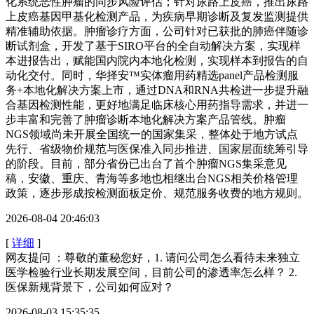
化系统恶性肿瘤的同步风险评估；针对尿路上皮癌，推出尿路
上皮癌基因甲基化检测产品，为疾病早期诊断及复发监测提供
精准辅助依据。肿瘤诊疗方面，公司针对已获批的肺癌伴随诊
断试剂盒，开发了基于SIRO平台的全自动解决方案，实现样
本进报告出，赋能国内院内本地化检测，实现样本到报告的自
动化交付。同时，华择安™实体瘤用药精选panel产品检测服
务+本地化解决方案上市，通过DNA和RNA共检进一步提升融
合基因检测性能，更好地满足临床核心用药指导需求，并进一
步丰富和完善了肿瘤诊断本地化解决方案产品管线。肿瘤
NGS领域尚未开展全国统一的国家集采，整体处于地方试点
先行、省级物价规范与医保准入同步推进、国家层面统筹引导
的阶段。目前，部分省份已出台了首个肿瘤NGS集采意见
稿，安徽、重庆、青海等多地也相继出台NGS相关价格管理
政策，逐步形成按检测面板定价、规范服务收费的地方规则。
2026-08-04 20:46:03
[
详细
]
网友提问 ：尊敬的董秘您好，1. 请问公司怎么看待未来独立
医学检验行业长期发展空间，目前公司的渗透率怎么样？ 2.
医保新规背景下，公司如何应对？
2026-08-03 15:35:35