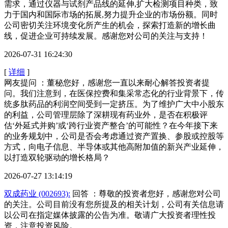
需求，通过仪器与试剂产品线的延伸,扩大检测项目种类，致
力于国内和国际市场的拓展,努力提升企业的市场份额。同时
公司密切关注环境变化所产生的机会，探索打造新的增长曲
线，促进企业可持续发展。感谢您对公司的关注与支持！
2026-07-31 16:24:30
[
详细
]
网友提问 ：董秘您好，感谢您一直以来耐心解答投资者提
问。我们注意到，在医保控费和集采常态化的行业背景下，传
统多肽药品的利润空间受到一定挤压。为了维护广大中小股东
的利益，公司管理层除了深耕现有药业外，是否在积极评
估‘外延式并购’或‘跨行业资产整合’的可能性？在今年接下来
的业务规划中，公司是否会考虑通过资产置换、参股或控股等
方式，向电子信息、半导体或其他高附加值的新兴产业延伸，
以打造双轮驱动的增长格局？
2026-07-27 13:14:19
双成药业 (002693):
回答 ：尊敬的投资者您好，感谢您对公司
的关注。公司目前没有您所提及的相关计划，公司有关信息请
以公司在指定媒体披露的公告为准。敬请广大投资者理性投
资，注意投资风险。