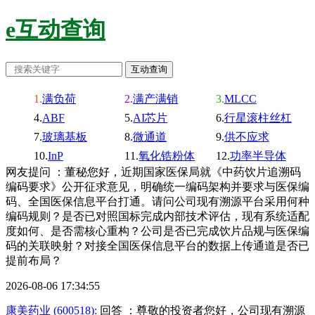
e互动查询
满负荷
满产满销
MLCC
ABF
AI芯片
行星滚柱丝杠
玻璃基板
微通道
供不应求
InP
氧化锆粉体
功率半导体
网友提问 ：董秘您好，近期国家医保局就《中药饮片追溯码
编码要求》公开征求意见，明确统一编码架构并要求与医保编
码、全国医保信息平台打通。请问公司现有溯源平台采用何种
编码规则？是否已对照国标完成内部技术评估，现有系统适配
度如何、是否需核心重构？公司是否已完成饮片品规与医保编
码的关联映射？对接全国医保信息平台的数据上传通道是否已
提前布局？
2026-08-06 17:34:55
康美药业 (600518):
回答 ：尊敬的投资者您好，公司现有溯源