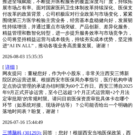
推进全域赋能，不断提升医检服务的覆盖深度与广度，持续拓
展市场占有率。面对国家医药卫生体制改革持续深化、医保支
付改革的政策背景，公司积极应对行业政策与市场变化，紧紧
围绕第三方医学检验主营业务，经营基本盘稳健向好，发展韧
性持续增强，并通过重点市场突破、产品创新、差异化服务、
精益管理和数智化转型，进一步提升服务效率与市场竞争力，
公司将坚持精益运营与成本领先，持续夯实成本优势，坚定推
进“AI IN ALL”，推动各项业务高质量发展。谢谢！
2026-08-03 15:35:35
[
详细
]
网友提问 ：董秘您好，作为中小股东，非常关注西安三博新
院区的运营进展。根据西安市医保局办事指引，医疗机构申请
定点协议管理的承诺办结时限为60个工作日。西安三博自2025
年9月正式开诊运营，至今已远超‘3个月正式运营期+2个月法
定审批期’的常规时限。请问目前医保资质审批具体卡在哪个
环节（如系统对接、现场评估等）？公司能否给出一个明确的
落地时间表？盼复，谢谢！
2026-07-16 15:44:49
三博脑科 (301293):
回答 ：您好！根据西安当地医保政策，西