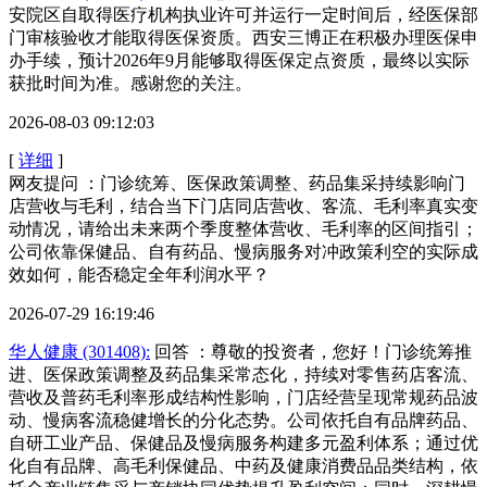
安院区自取得医疗机构执业许可并运行一定时间后，经医保部
门审核验收才能取得医保资质。西安三博正在积极办理医保申
办手续，预计2026年9月能够取得医保定点资质，最终以实际
获批时间为准。感谢您的关注。
2026-08-03 09:12:03
[
详细
]
网友提问 ：门诊统筹、医保政策调整、药品集采持续影响门
店营收与毛利，结合当下门店同店营收、客流、毛利率真实变
动情况，请给出未来两个季度整体营收、毛利率的区间指引；
公司依靠保健品、自有药品、慢病服务对冲政策利空的实际成
效如何，能否稳定全年利润水平？
2026-07-29 16:19:46
华人健康 (301408):
回答 ：尊敬的投资者，您好！门诊统筹推
进、医保政策调整及药品集采常态化，持续对零售药店客流、
营收及普药毛利率形成结构性影响，门店经营呈现常规药品波
动、慢病客流稳健增长的分化态势。公司依托自有品牌药品、
自研工业产品、保健品及慢病服务构建多元盈利体系；通过优
化自有品牌、高毛利保健品、中药及健康消费品品类结构，依