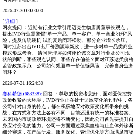
2026-07-30 00:00:00
[
详细
]
网友提问 ：近期有行业文章引用迈克生物唐勇董事长观点，
提出IVD行业需警惕“单一产品、单一客户、单一商业闭环”风
险，提及传统装机‑试剂复购闭环松动、部分企业增长承压。
同时江苏出台IVD出厂价溯源等新政，进一步对单一品类商业
模式形成考验。 请问管理层如何评价该文章对行业及公司现
状的判断，哪些观点认同、哪些存在偏差？面对江苏这类价格
监管政策示范，公司如何规避单一价值链风险，完善自身业务
闭环？
2026-07-31 16:24:30
赛科希德 (688338):
回答 ：尊敬的投资者您好，面对医保控费
政策收紧的大环境，IVD行业正在处于适应变化的过程中，各
公司针对自身的特点，都在积极地应对政策变化所带来的挑
战，在方式和方法上各有不同，目前还没有统一的标准答案。
未来国内市场政策环境还将不断变化，因此公司首先要提升自
身应对变化的能力。公司一方面通过聚焦血栓与止血体外诊断
细分赛道，在产品研发、服务深化、管理优化等方面满足市场