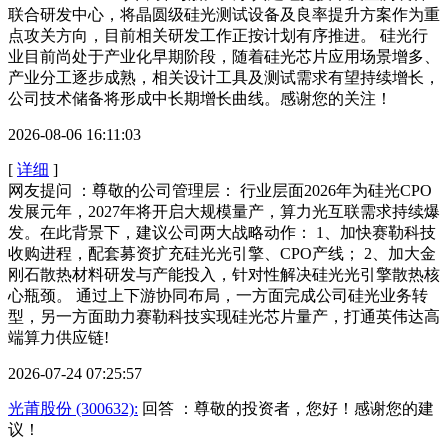
联合研发中心，将晶圆级硅光测试设备及良率提升方案作为重
点攻关方向，目前相关研发工作正按计划有序推进。 硅光行
业目前尚处于产业化早期阶段，随着硅光芯片应用场景增多、
产业分工逐步成熟，相关设计工具及测试需求有望持续增长，
公司技术储备将形成中长期增长曲线。感谢您的关注！
2026-08-06 16:11:03
[
详细
]
网友提问 ：尊敬的公司管理层： 行业层面2026年为硅光CPO
发展元年，2027年将开启大规模量产，算力光互联需求持续爆
发。在此背景下，建议公司两大战略动作： 1、加快赛勒科技
收购进程，配套募资扩充硅光光引擎、CPO产线； 2、加大金
刚石散热材料研发与产能投入，针对性解决硅光光引擎散热核
心瓶颈。 通过上下游协同布局，一方面完成公司硅光业务转
型，另一方面助力赛勒科技实现硅光芯片量产，打通英伟达高
端算力供应链!
2026-07-24 07:25:57
光莆股份 (300632):
回答 ：尊敬的投资者，您好！感谢您的建
议！