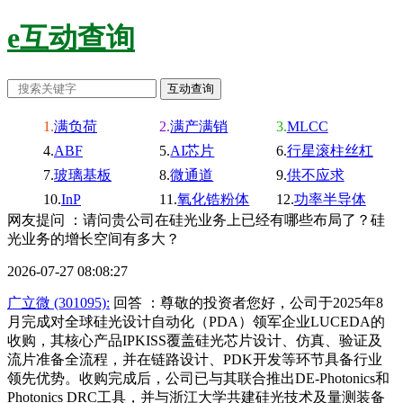
e互动查询
满负荷
满产满销
MLCC
ABF
AI芯片
行星滚柱丝杠
玻璃基板
微通道
供不应求
InP
氧化锆粉体
功率半导体
网友提问 ：请问贵公司在硅光业务上已经有哪些布局了？硅
光业务的增长空间有多大？
2026-07-27 08:08:27
广立微 (301095):
回答 ：尊敬的投资者您好，公司于2025年8
月完成对全球硅光设计自动化（PDA）领军企业LUCEDA的
收购，其核心产品IPKISS覆盖硅光芯片设计、仿真、验证及
流片准备全流程，并在链路设计、PDK开发等环节具备行业
领先优势。收购完成后，公司已与其联合推出DE-Photonics和
Photonics DRC工具，并与浙江大学共建硅光技术及量测装备