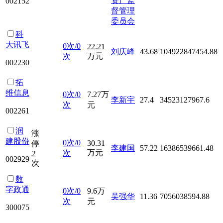
资产监
002152
督管理
委员会
科
大讯飞
0次/0
22.21
刘庆峰
43.68
104922847454.88
万元
次
002230
拓
维信息
0次/0
7.27万
李新宇
27.4
34523127967.6
次
元
002261
润
涨
建股份
0次/0
30.31
停
李建国
57.22
16386539661.48
万元
次
2
002929
次
数
字政通
0次/0
9.6万
吴强华
11.36
7056038594.88
次
元
300075