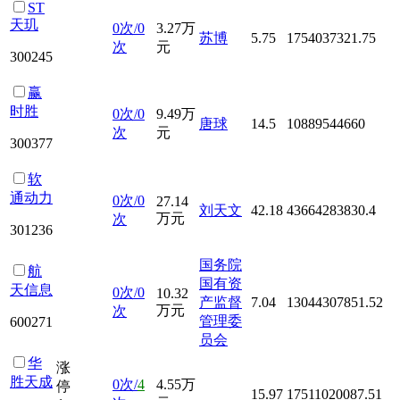
ST
天玑
0次/0
3.27万
苏博
5.75
1754037321.75
次
元
300245
赢
时胜
0次/0
9.49万
唐球
14.5
10889544660
次
元
300377
软
通动力
0次/0
27.14
刘天文
42.18
43664283830.4
万元
次
301236
国务院
航
国有资
天信息
0次/0
10.32
产监督
7.04
13044307851.52
万元
次
管理委
600271
员会
华
涨
胜天成
0次/
4
4.55万
停
15.97
17511020087.51