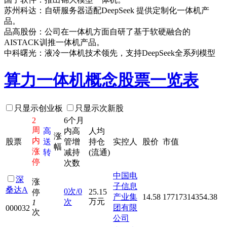
苏州科达：自研服务器适配DeepSeek 提供定制化一体机产
品。
品高股份：公司在一体机方面自研了基于软硬融合的
AISTACK训推一体机产品。
中科曙光：液冷一体机技术领先，支持DeepSeek全系列模型
算力一体机概念股票一览表
只显示创业板
只显示次新股
2
6个月
周
高
内高
人均
涨
内
股票
送
管增
持仓
实控人
股价
市值
幅
涨
转
减持
(流通)
停
次数
中国电
深
涨
子信息
桑达A
0次/0
25.15
停
产业集
14.58
17717314354.38
万元
次
1
团有限
000032
次
公司