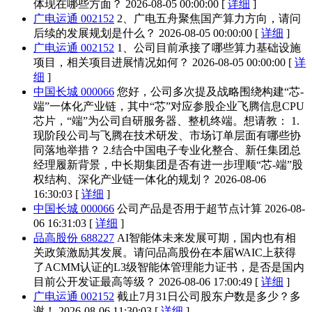
体现在哪些方面？
2026-08-05 00:00:00 [
详细
]
广电运通 002152
2、广电五舟聚焦国产算力方向，请问
后续的发展规划是什么？
2026-08-05 00:00:00 [
详细
]
广电运通 002152
1、公司目前承接了哪些算力基础设施
项目，相关项目进展情况如何？
2026-08-05 00:00:00 [
详
细
]
中国长城 000066
您好，公司多次提及战略围绕构建“芯-
端”一体化产业链，其中“芯”对应参股企业飞腾信息CPU
芯片，“端”为公司自研服务器、整机终端。想请教： 1.
现阶段公司与飞腾在技术研发、市场订单层面有哪些协
同落地举措？ 2.结合中国电子专业化整合、新任集团总
经理履新背景，中长期集团是否有进一步理顺“芯-端”股
权结构、深化产业链一体化的规划？
2026-08-06
16:30:03 [
详细
]
中国长城 000066
公司产品是否用于超节点计算
2026-08-
06 16:31:03 [
详细
]
品高股份 688227
AI智能体未来发展可期，国内也有相
关政策激励其发展。请问品高股份在本届WAIC上获得
了ACMM认证的L3级智能体管理能力证书，是否是国内
目前公开发证最高等级？
2026-08-06 17:00:49 [
详细
]
广电运通 002152
截止7月31日公司股东户数是多少？多
谢！
2026-08-06 11:30:03 [
详细
]