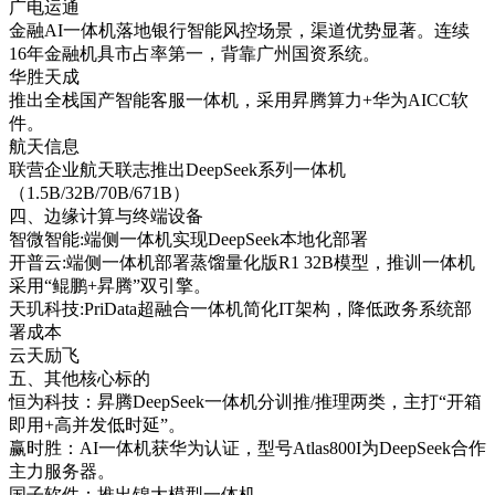
广电运通
金融AI一体机落地银行智能风控场景，渠道优势显著。连续
16年金融机具市占率第一，背靠广州国资系统。
华胜天成
推出全栈国产智能客服一体机，采用昇腾算力+华为AICC软
件。
航天信息
联营企业航天联志推出DeepSeek系列一体机
（1.5B/32B/70B/671B）
四、边缘计算与终端设备
智微智能:端侧一体机实现DeepSeek本地化部署
开普云:端侧一体机部署蒸馏量化版R1 32B模型，推训一体机
采用“鲲鹏+昇腾”双引擎。
天玑科技:PriData超融合一体机简化IT架构，降低政务系统部
署成本
云天励飞
五、其他核心标的
恒为科技：昇腾DeepSeek一体机分训推/推理两类，主打“开箱
即用+高并发低时延”。
赢时胜：AI一体机获华为认证，型号Atlas800I为DeepSeek合作
主力服务器。
国子软件：推出锦大模型一体机。