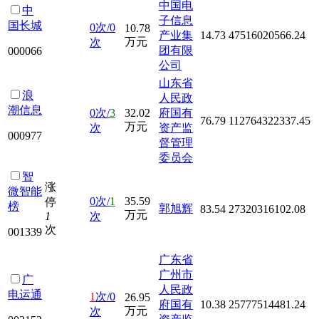
中国电
中
子信息
国长城
0次/0
10.78
产业集
14.73
47516020566.24
万元
次
团有限
000066
公司
山东省
浪
人民政
潮信息
0次/
3
32.02
府国有
76.79
112764322337.45
万元
次
资产监
000977
督管理
委员会
智
涨
微智能
0次/
1
35.59
停
榜
郭旭辉
83.54
27320316102.08
万元
1
次
次
001339
广东省
广州市
广
人民政
电运通
1
次/0
26.95
府国有
10.38
25777514481.24
万元
次