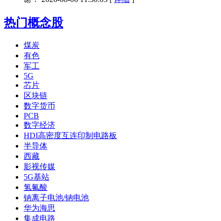
热门概念股
煤炭
有色
军工
5G
芯片
区块链
数字货币
PCB
数字经济
HDI高密度互连印制电路板
半导体
西藏
影视传媒
5G基站
氢氟酸
钠离子电池/钠电池
华为海思
集成电路