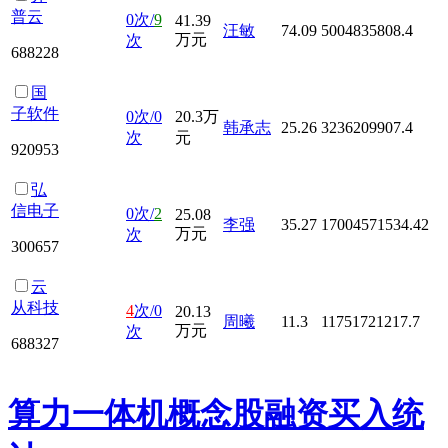
普云
0次/
9
41.39
汪敏
74.09
5004835808.4
万元
次
688228
国
子软件
0次/0
20.3万
韩承志
25.26
3236209907.4
次
元
920953
弘
信电子
0次/
2
25.08
李强
35.27
17004571534.42
万元
次
300657
云
从科技
4
次/0
20.13
周曦
11.3
11751721217.7
万元
次
688327
算力一体机概念股融资买入统