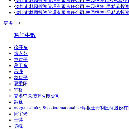
·
深圳市林园投资管理有限责任公司-林园投资12号私募投
·
深圳市林园投资管理有限责任公司-林园投资5号私募投
·
深圳市林园投资管理有限责任公司-林园投资2号私募投
·更多+++
热门牛散
徐开东
张素芬
章建平
葛卫东
吕强
赵建平
夏重阳
钟格
香港中央结算有限公司
魏巍
morgan stanley & co international plc摩根士丹利国际股
周宇光
王萍
陈峰