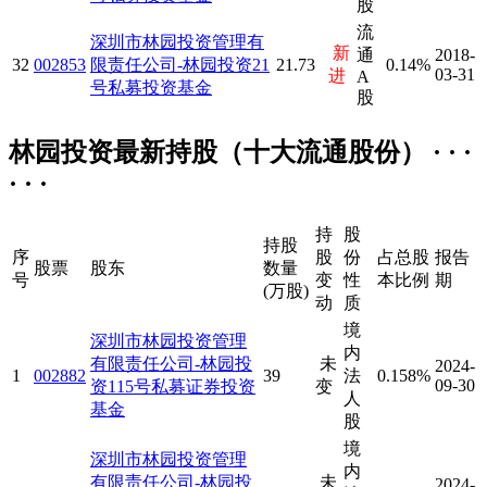
股
流
深圳市林园投资管理有
新
通
2018-
32
002853
限责任公司-林园投资21
21.73
0.14%
03-31
进
A
号私募投资基金
股
林园投资最新持股（十大流通股份） · · ·
· · ·
持
股
持股
序
股
份
占总股
报告
股票
股东
数量
号
变
性
本比例
期
(万股)
动
质
境
深圳市林园投资管理
内
有限责任公司-林园投
未
2024-
1
002882
39
法
0.158%
09-30
资115号私募证券投资
变
人
基金
股
境
深圳市林园投资管理
内
有限责任公司-林园投
未
2024-