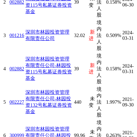
2
002882
39
法
0.158%
06-30
资115号私募证券投资
变
人
基金
股
境
内
深圳市林园投资管理
新
2024-
3
001216
32.02
法
0.509%
03-31
有限责任公司
进
人
股
境
深圳市林园投资管理
内
有限责任公司-林园投
新
2024-
4
002882
39
法
0.158%
03-31
资115号私募证券投资
进
人
基金
股
境
深圳市林园投资管理
内
有限责任公司-林园投
未
2021-
5
002227
440
法
1.997%
09-30
资132号私募证券投资
变
人
基金
股
境
深圳市林园投资管理
内
未
2021-
6
300999
有限责任公司-林园投
99.96
法
0.263%