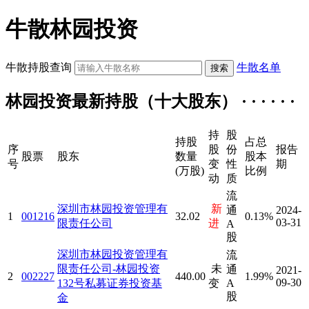
牛散林园投资
牛散持股查询
牛散名单
林园投资最新持股（十大股东） · · · · · ·
持
股
持股
占总
序
股
份
报告
股票
股东
数量
股本
号
变
性
期
(万股)
比例
动
质
流
深圳市林园投资管理有
新
通
2024-
1
001216
32.02
0.13%
03-31
限责任公司
进
A
股
深圳市林园投资管理有
流
限责任公司-林园投资
未
通
2021-
2
002227
440.00
1.99%
09-30
132号私募证券投资基
变
A
股
金