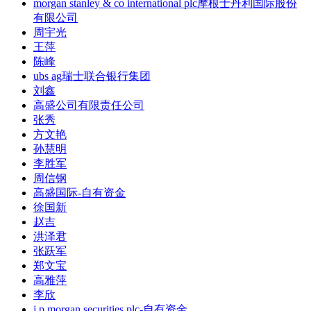
morgan stanley & co international plc摩根士丹利国际股份
有限公司
周宇光
王萍
陈峰
ubs ag瑞士联合银行集团
刘鑫
高盛公司有限责任公司
张秀
方文艳
孙慧明
李胜军
周信钢
高盛国际-自有资金
徐国新
赵吉
洪泽君
张跃军
郑文宝
高雅萍
李欣
j p morgan securities plc-自有资金