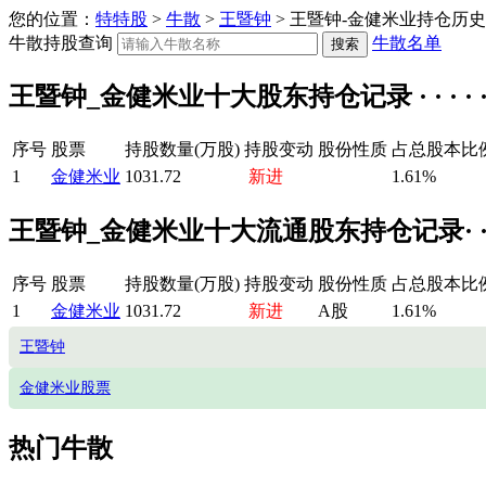
您的位置：
特特股
>
牛散
>
王暨钟
> 王暨钟-金健米业持仓历
牛散持股查询
牛散名单
王暨钟_金健米业十大股东持仓记录 · · · · · 
序号
股票
持股数量(万股)
持股变动
股份性质
占总股本比
1
金健米业
1031.72
新进
1.61%
王暨钟_金健米业十大流通股东持仓记录· · · ·
序号
股票
持股数量(万股)
持股变动
股份性质
占总股本比
1
金健米业
1031.72
新进
A股
1.61%
王暨钟
金健米业股票
热门牛散