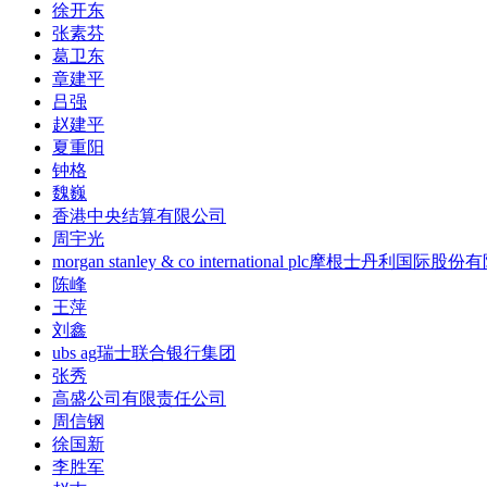
徐开东
张素芬
葛卫东
章建平
吕强
赵建平
夏重阳
钟格
魏巍
香港中央结算有限公司
周宇光
morgan stanley & co international plc摩根士丹利国际股
陈峰
王萍
刘鑫
ubs ag瑞士联合银行集团
张秀
高盛公司有限责任公司
周信钢
徐国新
李胜军