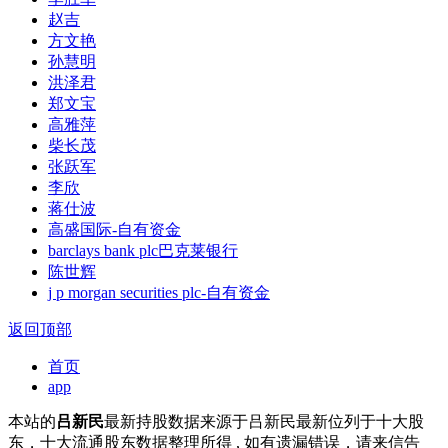
赵吉
方文艳
孙慧明
洪泽君
郑文宝
高雅萍
柴长茂
张跃军
李欣
蒋仕波
高盛国际-自有资金
barclays bank plc巴克莱银行
陈世辉
j p morgan securities plc-自有资金
返回顶部
首页
app
本站的
吕新民
最新持股数据来源于吕新民最新位列于十大股
东，十大流通股东数据整理所得 , 如有遗漏错误，请来信告