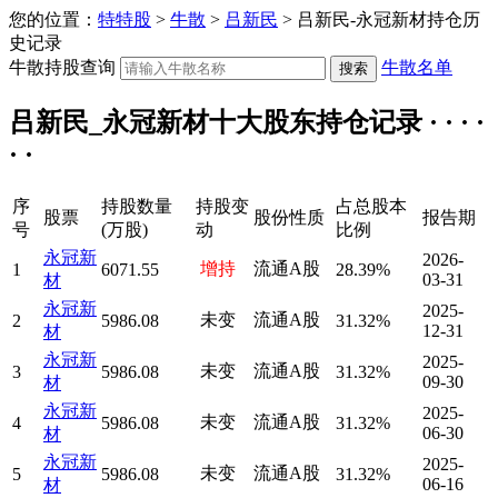
您的位置：
特特股
>
牛散
>
吕新民
> 吕新民-永冠新材持仓历
史记录
牛散持股查询
牛散名单
吕新民_永冠新材十大股东持仓记录 · · · ·
· ·
序
持股数量
持股变
占总股本
股票
股份性质
报告期
号
(万股)
动
比例
永冠新
2026-
增持
流通A股
1
6071.55
28.39%
03-31
材
永冠新
2025-
未变
流通A股
2
5986.08
31.32%
12-31
材
永冠新
2025-
未变
流通A股
3
5986.08
31.32%
09-30
材
永冠新
2025-
未变
流通A股
4
5986.08
31.32%
06-30
材
永冠新
2025-
未变
流通A股
5
5986.08
31.32%
06-16
材