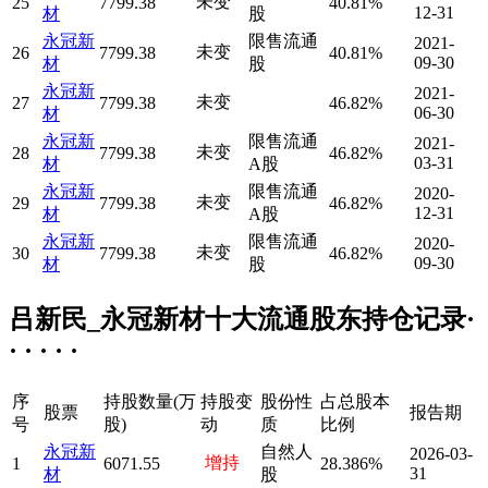
未变
25
7799.38
40.81%
12-31
材
股
永冠新
限售流通
2021-
未变
26
7799.38
40.81%
09-30
材
股
永冠新
2021-
未变
27
7799.38
46.82%
06-30
材
永冠新
限售流通
2021-
未变
28
7799.38
46.82%
03-31
材
A股
永冠新
限售流通
2020-
未变
29
7799.38
46.82%
12-31
材
A股
永冠新
限售流通
2020-
未变
30
7799.38
46.82%
09-30
材
股
吕新民_永冠新材十大流通股东持仓记录·
· · · · ·
序
持股数量(万
持股变
股份性
占总股本
股票
报告期
号
股)
动
质
比例
永冠新
自然人
2026-03-
增持
1
6071.55
28.386%
31
材
股