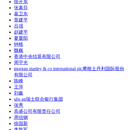
徐开东
张素芬
葛卫东
章建平
吕强
赵建平
夏重阳
钟格
魏巍
香港中央结算有限公司
周宇光
morgan stanley & co international plc摩根士丹利国际股份
有限公司
陈峰
王萍
刘鑫
ubs ag瑞士联合银行集团
张秀
高盛公司有限责任公司
周信钢
徐国新
李胜军