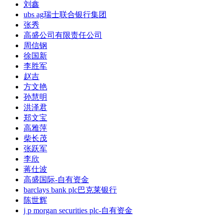
刘鑫
ubs ag瑞士联合银行集团
张秀
高盛公司有限责任公司
周信钢
徐国新
李胜军
赵吉
方文艳
孙慧明
洪泽君
郑文宝
高雅萍
柴长茂
张跃军
李欣
蒋仕波
高盛国际-自有资金
barclays bank plc巴克莱银行
陈世辉
j p morgan securities plc-自有资金