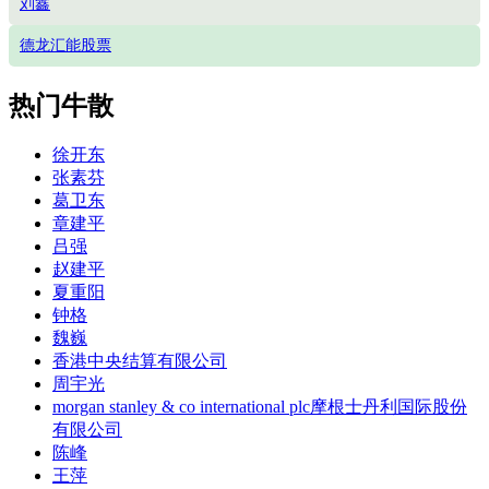
刘鑫
德龙汇能股票
热门牛散
徐开东
张素芬
葛卫东
章建平
吕强
赵建平
夏重阳
钟格
魏巍
香港中央结算有限公司
周宇光
morgan stanley & co international plc摩根士丹利国际股份
有限公司
陈峰
王萍