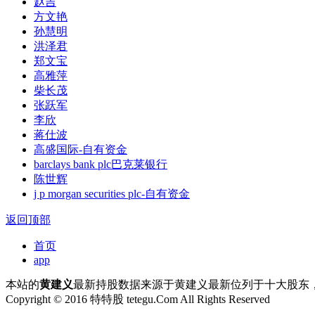
赵吉
方文艳
孙慧明
洪泽君
郑文宝
高雅萍
柴长茂
张跃军
李欣
蒋仕波
高盛国际-自有资金
barclays bank plc巴克莱银行
陈世辉
j p morgan securities plc-自有资金
返回顶部
首页
app
本站的
黄建义
最新持股数据来源于黄建义最新位列于十大股东，
Copyright © 2016 特特股 tetegu.Com All Rights Reserved