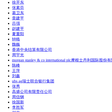
徐开东
张素芬
葛卫东
章建平
吕强
赵建平
夏重阳
钟格
魏巍
香港中央结算有限公司
周宇光
morgan stanley & co international plc摩根士丹利国际股
陈峰
王萍
刘鑫
ubs ag瑞士联合银行集团
张秀
高盛公司有限责任公司
周信钢
徐国新
李胜军