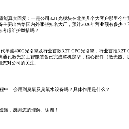
望能真实回复：一是公司3.2T光模块在北美几个大客户那里今
备主要出售给国内外哪些知名大厂，预计2026年营业额有多少
有考虑维护举措吗？
单波400G光引擎及行业首款3.2T CPO光引擎，行业首推3.2T 
司TGV玻璃通孔激光加工智能装备已完成整机定型，核心部件（激光
谢您对公司的关注。
过程中，会用到臭氧及臭氧水设备吗？具体作用是什么？
便透露，感谢您的理解。谢谢！