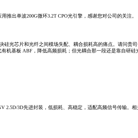
用推出单波200G微环3.2T CPO光引擎，感谢您对公司的关注。
硅光芯片和光纤之间模场失配、耦合损耗高的痛点。请问贵司子公司华工
孔替代有机基板 ABF，降低高频损耗；但光耦合那一段还是靠自研硅光
。
TGV 2.5D/3D先进封装，低损耗、高稳定，适配高频信号传输
。